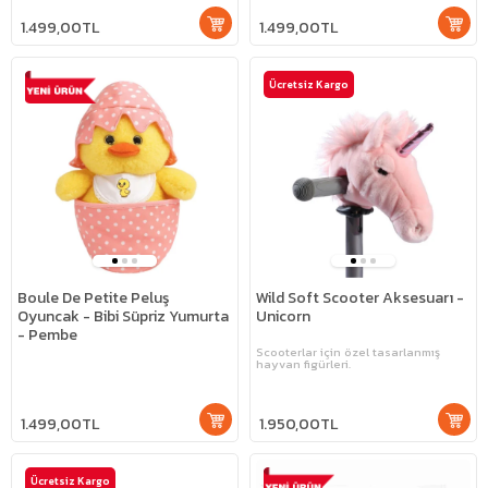
1.499,00TL
1.499,00TL
Ücretsiz Kargo
Boule De Petite Peluş
Wild Soft Scooter Aksesuarı -
Oyuncak - Bibi Süpriz Yumurta
Unicorn
- Pembe
Scooterlar için özel tasarlanmış
hayvan figürleri.
1.499,00TL
1.950,00TL
Ücretsiz Kargo