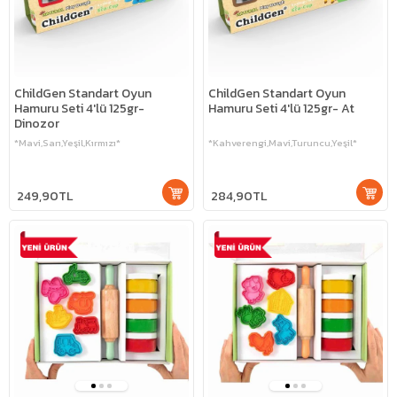
ChildGen Standart Oyun
ChildGen Standart Oyun
Hamuru Seti 4'lü 125gr-
Hamuru Seti 4'lü 125gr- At
Dinozor
*Mavi,Sarı,Yeşil,Kırmızı*
*Kahverengi,Mavi,Turuncu,Yeşil*
249,90TL
284,90TL