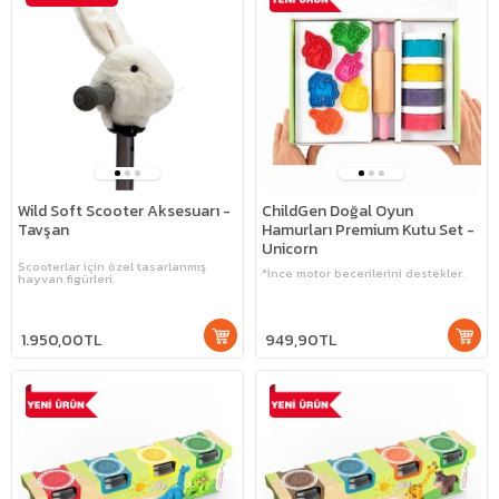
Wild Soft Scooter Aksesuarı -
ChildGen Doğal Oyun
Tavşan
Hamurları Premium Kutu Set -
Unicorn
Scooterlar için özel tasarlanmış
*İnce motor becerilerini destekler.
hayvan figürleri.
1.950,00TL
949,90TL