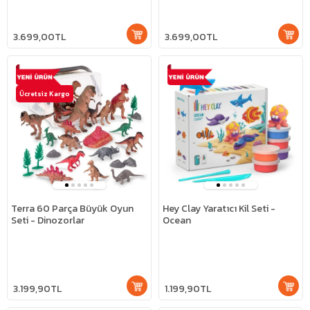
3.699,00TL
3.699,00TL
Ücretsiz Kargo
Terra 60 Parça Büyük Oyun
Hey Clay Yaratıcı Kil Seti -
Seti - Dinozorlar
Ocean
3.199,90TL
1.199,90TL