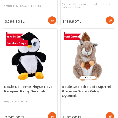
* 26 sualtı hayvanı, 30 aksesuar ve
*Kutu ölçüleri: 21 x 4 x 14cm
taşıma kutusu
3.299,90TL
3.199,90TL
Ücretsiz Kargo
Boule De Petite Pingue Nova
Boule De Petite Soft Squirrel
Penguen Peluş Oyuncak
Premium Sincap Peluş
Oyuncak
Büyük boy, 85 cm
2.249,00TL
1.499,00TL