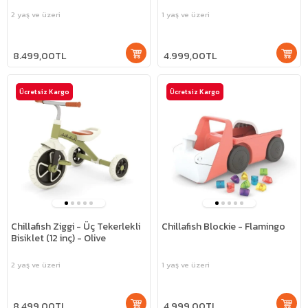
2 yaş ve üzeri
1 yaş ve üzeri
8.499,00TL
4.999,00TL
Ücretsiz Kargo
Ücretsiz Kargo
Chillafish Ziggi - Üç Tekerlekli
Chillafish Blockie - Flamingo
Bisiklet (12 inç) - Olive
2 yaş ve üzeri
1 yaş ve üzeri
8.499,00TL
4.999,00TL