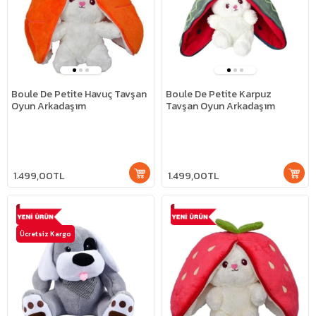
Boule De Petite Havuç Tavşan
Boule De Petite Karpuz
Oyun Arkadaşım
Tavşan Oyun Arkadaşım
1.499,00TL
1.499,00TL
Ücretsiz Kargo