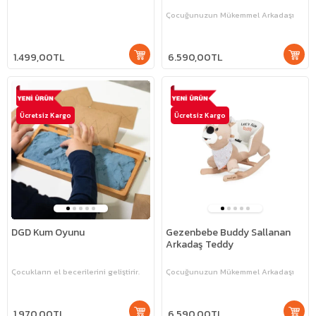
Çocuğunuzun Mükemmel Arkadaşı
1.499,00TL
6.590,00TL
Ücretsiz Kargo
Ücretsiz Kargo
DGD Kum Oyunu
Gezenbebe Buddy Sallanan
Arkadaş Teddy
Çocukların el becerilerini geliştirir.
Çocuğunuzun Mükemmel Arkadaşı
1.970,00TL
6.590,00TL