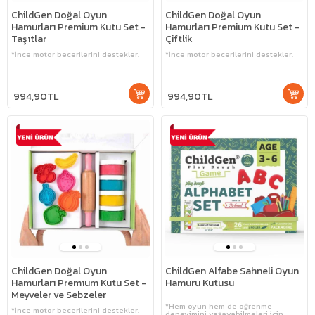
ChildGen Doğal Oyun
ChildGen Doğal Oyun
Hamurları Premium Kutu Set -
Hamurları Premium Kutu Set -
Taşıtlar
Çiftlik
*İnce motor becerilerini destekler.
*İnce motor becerilerini destekler.
994,90TL
994,90TL
ChildGen Doğal Oyun
ChildGen Alfabe Sahneli Oyun
Hamurları Premıum Kutu Set -
Hamuru Kutusu
Meyveler ve Sebzeler
*Hem oyun hem de öğrenme
*İnce motor becerilerini destekler.
deneyimini yaşayabilmeleri için.