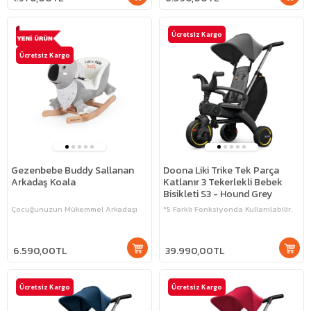
Ücretsiz Kargo
Ücretsiz Kargo
Gezenbebe Buddy Sallanan
Doona Liki Trike Tek Parça
Arkadaş Koala
Katlanır 3 Tekerlekli Bebek
Bisikleti S3 - Hound Grey
Çocuğunuzun Mükemmel Arkadaşı
*5 Farklı Fonksiyonda Kullanılabilir.
6.590,00TL
39.990,00TL
Ücretsiz Kargo
Ücretsiz Kargo