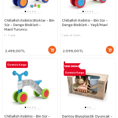
Chillafish Itsibitsi Bloklar - Bin
Chillafish Itsibitsi - Bin Sür -
Sür - Denge Bisikleti -
Denge Bisikleti - Yeşil/Mavi
Mavi/Turuncu
1 - 3 yaş
1 yaş ve üzeri
2.499,00TL
2.099,00TL
Ücretsiz Kargo
Ücretsiz Kargo
Chillafish Itsibitsi - Bin Sür -
Dantoy Biyoplastik Oyuncak -