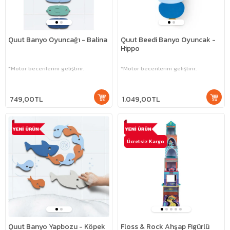
Quut Banyo Oyuncağı - Balina
Quut Beedi Banyo Oyuncak -
Hippo
*Motor becerilerini geliştirir.
*Motor becerilerini geliştirir.
749,00TL
1.049,00TL
Ücretsiz Kargo
Quut Banyo Yapbozu - Köpek
Floss & Rock Ahşap Figürlü