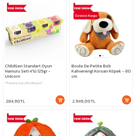
Ücretsiz Kargo
ChildGen Standart Oyun
Boule De Petite Bob
Hamuru Seti 4'lü 125gr -
Kahverengi Korsan Köpek - 80
Unicorn
cm
*Pembe,Sarı,Mor,Beyaz*
284,90TL
2.949,00TL