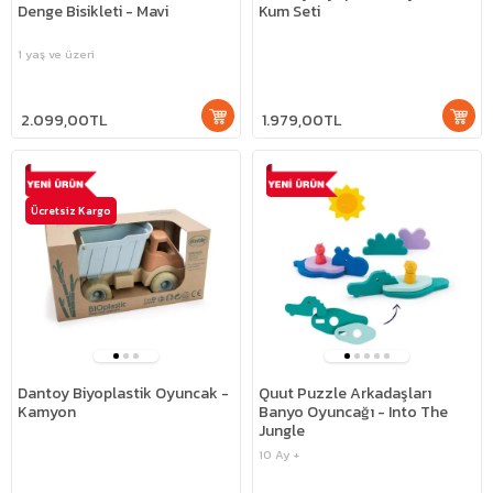
Denge Bisikleti - Mavi
Kum Seti
1 yaş ve üzeri
2.099,00TL
1.979,00TL
Ücretsiz Kargo
Dantoy Biyoplastik Oyuncak -
Quut Puzzle Arkadaşları
Kamyon
Banyo Oyuncağı - Into The
Jungle
10 Ay +