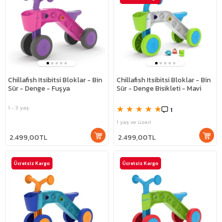
Chillafish Itsibitsi Bloklar - Bin
Chillafish Itsibitsi Bloklar - Bin
Sür - Denge - Fuşya
Sür - Denge Bisikleti - Mavi
★
★
★
★
★
1 - 3 yaş
1
1 yaş ve üzeri
2.499,00TL
2.499,00TL
Ücretsiz Kargo
Ücretsiz Kargo