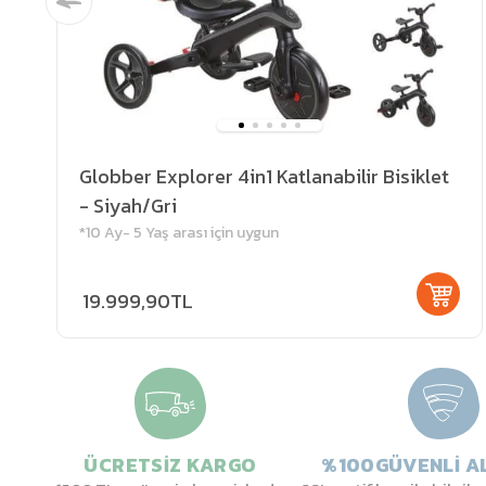
Globber Explorer 4in1 Katlanabilir Bisiklet
- Siyah/Gri
*10 Ay- 5 Yaş arası için uygun
19.999,90TL
ÜCRETSİZ KARGO
%100GÜVENLİ AL