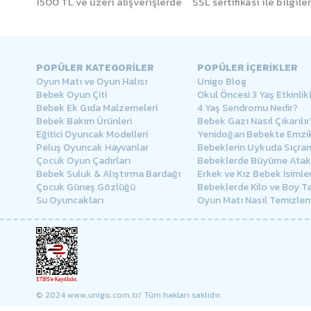
1500 TL ve üzeri alışverişlerde
SSL sertifikası ile bilgil
POPÜLER KATEGORİLER
POPÜLER İÇERİKLER
Oyun Matı ve Oyun Halısı
Unigo Blog
Bebek Oyun Çiti
Okul Öncesi 3 Yaş Etkinlikl
Bebek Ek Gıda Malzemeleri
4 Yaş Sendromu Nedir?
Bebek Bakım Ürünleri
Bebek Gazı Nasıl Çıkarılır
Eğitici Oyuncak Modelleri
Yenidoğan Bebekte Emzik
Peluş Oyuncak Hayvanlar
Bebeklerin Uykuda Sıçra
Çocuk Oyun Çadırları
Bebeklerde Büyüme Atakl
Bebek Suluk & Alıştırma Bardağı
Erkek ve Kız Bebek İsimler
Çocuk Güneş Gözlüğü
Bebeklerde Kilo ve Boy Ta
Su Oyuncakları
Oyun Matı Nasıl Temizlen
© 2024 www.unigo.com.tr/ Tüm hakları saklıdır.