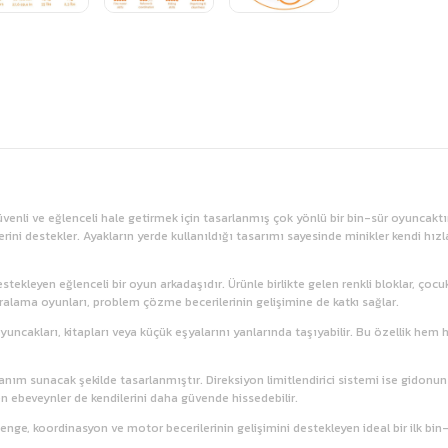
i güvenli ve eğlenceli hale getirmek için tasarlanmış çok yönlü bir bin-sür oyuncakt
 destekler. Ayakların yerde kullanıldığı tasarımı sayesinde minikler kendi hızların
tekleyen eğlenceli bir oyun arkadaşıdır. Ürünle birlikte gelen renkli bloklar, çocu
ralama oyunları, problem çözme becerilerinin gelişimine de katkı sağlar.
uncakları, kitapları veya küçük eşyalarını yanlarında taşıyabilir. Bu özellik he
nım sunacak şekilde tasarlanmıştır. Direksiyon limitlendirici sistemi ise gidonu
n ebeveynler de kendilerini daha güvende hissedebilir.
 denge, koordinasyon ve motor becerilerinin gelişimini destekleyen ideal bir ilk bin