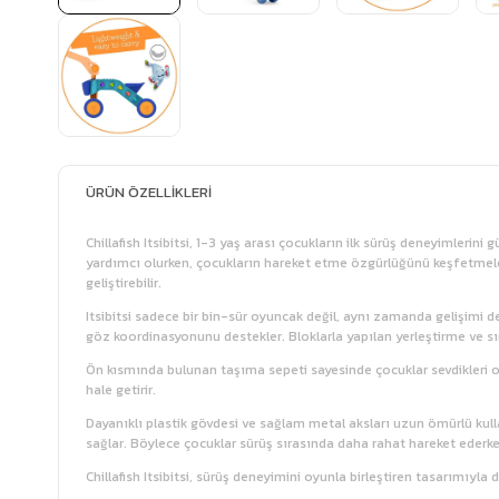
ÜRÜN ÖZELLIKLERI
Chillafish Itsibitsi, 1-3 yaş arası çocukların ilk sürüş deneyimlerin
yardımcı olurken, çocukların hareket etme özgürlüğünü keşfetmelerini
geliştirebilir.
Itsibitsi sadece bir bin-sür oyuncak değil, aynı zamanda gelişimi des
göz koordinasyonunu destekler. Bloklarla yapılan yerleştirme ve sı
Ön kısmında bulunan taşıma sepeti sayesinde çocuklar sevdikleri oy
hale getirir.
Dayanıklı plastik gövdesi ve sağlam metal aksları uzun ömürlü kulla
sağlar. Böylece çocuklar sürüş sırasında daha rahat hareket ederke
Chillafish Itsibitsi, sürüş deneyimini oyunla birleştiren tasarımıyla