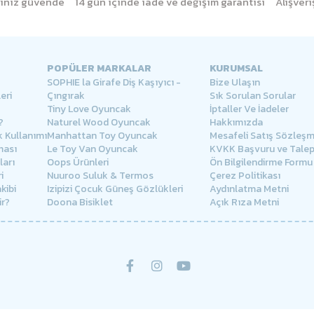
eriniz güvende
14 gün içinde iade ve değişim garantisi
Alışver
POPÜLER MARKALAR
KURUMSAL
SOPHIE la Girafe Diş Kaşıyıcı -
Bize Ulaşın
eri
Çıngırak
Sık Sorulan Sorular
Tiny Love Oyuncak
İptaller Ve İadeler
?
Naturel Wood Oyuncak
Hakkımızda
 Kullanımı
Manhattan Toy Oyuncak
Mesafeli Satış Sözleşm
ması
Le Toy Van Oyuncak
KVKK Başvuru ve Tale
arı
Oops Ürünleri
Ön Bilgilendirme Formu
i
Nuuroo Suluk & Termos
Çerez Politikası
kibi
Izipizi Çocuk Güneş Gözlükleri
Aydınlatma Metni
ir?
Doona Bisiklet
Açık Rıza Metni