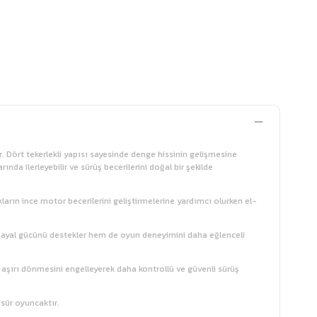
ır. Dört tekerlekli yapısı sayesinde denge hissinin gelişmesine
da ilerleyebilir ve sürüş becerilerini doğal bir şekilde
kların ince motor becerilerini geliştirmelerine yardımcı olurken el-
m hayal gücünü destekler hem de oyun deneyimini daha eğlenceli
n aşırı dönmesini engelleyerek daha kontrollü ve güvenli sürüş
-sür oyuncaktır.