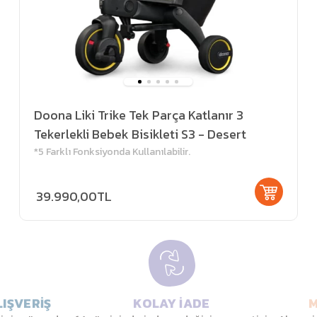
Doona Liki Trike Tek Parça Katlanır 3
Tekerlekli Bebek Bisikleti S3 - Desert
Green
*5 Farklı Fonksiyonda Kullanılabilir.
39.990,00TL
IŞVERİŞ
KOLAY İADE
M