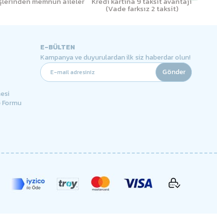
işlerinden memnun aileler
Kredi kartına 9 taksit avantajı
(Vade farksız 2 taksit)
E-BÜLTEN
Kampanya ve duyurulardan ilk siz haberdar olun!
Gönder
esi
p Formu