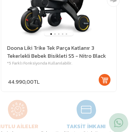
Doona Liki Trike Tek Parça Katlanır 3
Tekerlekli Bebek Bisikleti S5 - Nitro Black
*5 Farklı Fonksiyonda Kullanılabilir.
44.990,00TL
UTLU AİLELER
TAKSİT İMKANI