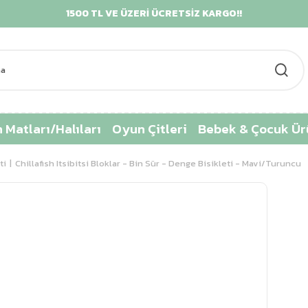
1500 TL VE ÜZERİ ÜCRETSİZ KARGO!!
K
 Matları/Halıları
Oyun Çitleri
Bebek & Çocuk Ür
ti
Chillafish Itsibitsi Bloklar - Bin Sür - Denge Bisikleti - Mavi/Turuncu