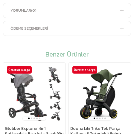
YORUMLAR
(0)
ÖDEME SEÇENEKLERI
Benzer Ürünler
Ücretsiz Kargo
Ücretsiz Kargo
Globber Explorer 4in1
Doona Liki Trike Tek Parça
Katlanabilir Bisiklet - Siyah/Gri
Katlanır 3 Tekerlekli Bebek