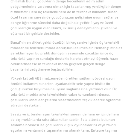
Chillafish Bunzi, çocukların denge becerilerini adım adım
geliştirmelerine yardımcı olmak için tasarlanmış yenilikçi bir denge
bisikletidir. Hem üç tekerlekli hem de iki tekerlekli kullanım sunan
özel tasarımı sayesinde çocuğunuzun gelişimine uyum sağlar ve
denge öğrenme sürecini daha doğal hale getirir. 1 yaş ve üzeri
çocuklar için uygun olan Bunzi, ilk sürüş deneyimlerini güvenli ve
eğlenceli bir şekilde destekler.
Bunzi'nin en dikkat çekici özelliği, birkaç saniye içinde üç tekerlekli
moddan iki tekerlekli moda dönüştürülebilmesidir. Herhangi bir alet
gerektirmeyen bu pratik dönüşüm sayesinde çocuklar önce üç
tekerlekli yapının sunduğu destekle hareket etmeyi öğrenir, hazır
olduklarında ise iki tekerlekli moda geçerek gerçek denge
becerilerini geliştirmeye başlayabilirler.
Yüksek kaliteli ABS malzemeden üretilen sağlam gövdesi uzun
ömürlü kullanım sunarken, ayarlanabilir sele yapısı bisikletin
çocuğunuzun büyümesine uyum sağlamasına yardımcı olur. Üç
tekerlekli modda arka tekerleklerin yakın konumlandırılması,
çocukların kendi dengelerini hissetmelerini teşvik ederek öğrenme
sürecini destekler.
Sessiz ve iz bırakmayan tekerlekleri sayesinde hem ev içinde hem
de dış mekânlarda rahatlıkla kullanılabilir. Sele altında bulunan
saklama bölmesi ise çocukların küçük oyuncaklarını veya favori
eşyalarını yanlarında taşımalarına olanak tanır. Entegre taşıma