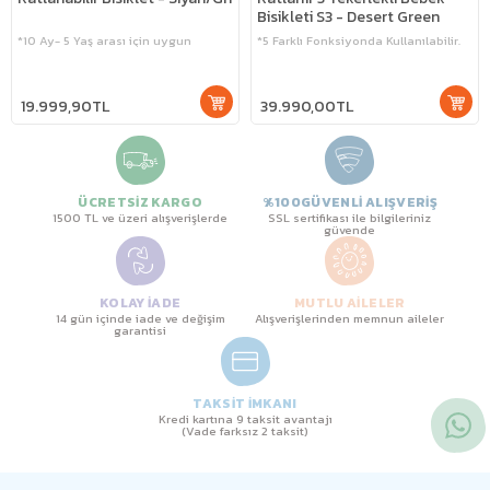
Bisikleti S3 - Desert Green
*10 Ay- 5 Yaş arası için uygun
*5 Farklı Fonksiyonda Kullanılabilir.
19.999,90TL
39.990,00TL
ÜCRETSİZ KARGO
%100GÜVENLİ ALIŞVERİŞ
1500 TL ve üzeri alışverişlerde
SSL sertifikası ile bilgileriniz
güvende
KOLAY İADE
MUTLU AİLELER
14 gün içinde iade ve değişim
Alışverişlerinden memnun aileler
garantisi
TAKSİT İMKANI
Kredi kartına 9 taksit avantajı
(Vade farksız 2 taksit)