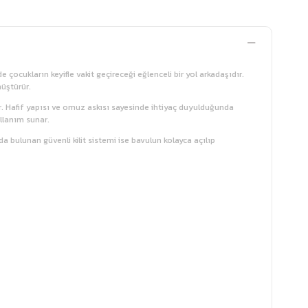
 çocukların keyifle vakit geçireceği eğlenceli bir yol arkadaşıdır.
nüştürür.
ir. Hafif yapısı ve omuz askısı sayesinde ihtiyaç duyulduğunda
ullanım sunar.
da bulunan güvenli kilit sistemi ise bavulun kolayca açılıp