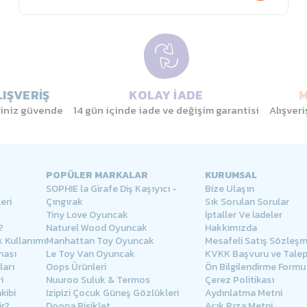
IŞVERİŞ
KOLAY İADE
M
eriniz güvende
14 gün içinde iade ve değişim garantisi
Alışver
POPÜLER MARKALAR
KURUMSAL
SOPHIE la Girafe Diş Kaşıyıcı -
Bize Ulaşın
eri
Çıngırak
Sık Sorulan Sorular
Tiny Love Oyuncak
İptaller Ve İadeler
?
Naturel Wood Oyuncak
Hakkımızda
 Kullanımı
Manhattan Toy Oyuncak
Mesafeli Satış Sözleşm
ması
Le Toy Van Oyuncak
KVKK Başvuru ve Tale
arı
Oops Ürünleri
Ön Bilgilendirme Formu
i
Nuuroo Suluk & Termos
Çerez Politikası
kibi
Izipizi Çocuk Güneş Gözlükleri
Aydınlatma Metni
ir?
Doona Bisiklet
Açık Rıza Metni