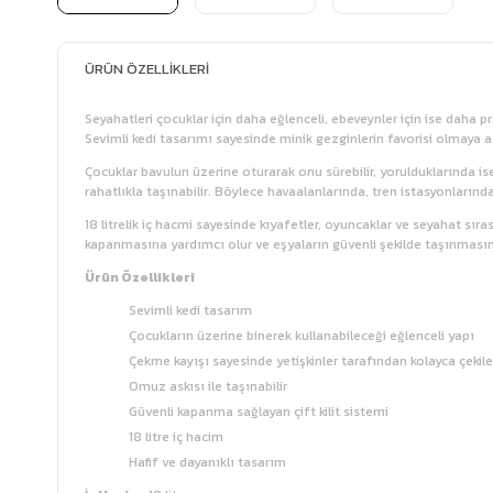
ÜRÜN ÖZELLIKLERI
Seyahatleri çocuklar için daha eğlenceli, ebeveynler için ise daha pr
Sevimli kedi tasarımı sayesinde minik gezginlerin favorisi olmaya 
Çocuklar bavulun üzerine oturarak onu sürebilir, yorulduklarında is
rahatlıkla taşınabilir. Böylece havaalanlarında, tren istasyonlarınd
18 litrelik iç hacmi sayesinde kıyafetler, oyuncaklar ve seyahat sıra
kapanmasına yardımcı olur ve eşyaların güvenli şekilde taşınmasın
Ürün Özellikleri
Sevimli kedi tasarım
Çocukların üzerine binerek kullanabileceği eğlenceli yapı
Çekme kayışı sayesinde yetişkinler tarafından kolayca çekileb
Omuz askısı ile taşınabilir
Güvenli kapanma sağlayan çift kilit sistemi
18 litre iç hacim
Hafif ve dayanıklı tasarım