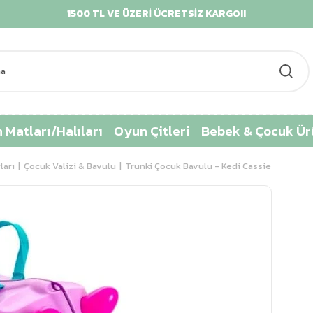
1500 TL VE ÜZERİ ÜCRETSİZ KARGO!!
KRE
 Matları/Halıları
Oyun Çitleri
Bebek & Çocuk Ür
ları
Çocuk Valizi & Bavulu
Trunki Çocuk Bavulu - Kedi Cassie