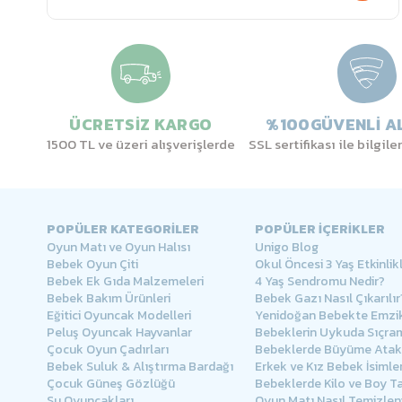
ÜCRETSİZ KARGO
%100GÜVENLİ AL
1500 TL ve üzeri alışverişlerde
SSL sertifikası ile bilgil
POPÜLER KATEGORİLER
POPÜLER İÇERİKLER
Oyun Matı ve Oyun Halısı
Unigo Blog
Bebek Oyun Çiti
Okul Öncesi 3 Yaş Etkinlikl
Bebek Ek Gıda Malzemeleri
4 Yaş Sendromu Nedir?
Bebek Bakım Ürünleri
Bebek Gazı Nasıl Çıkarılır
Eğitici Oyuncak Modelleri
Yenidoğan Bebekte Emzik
Peluş Oyuncak Hayvanlar
Bebeklerin Uykuda Sıçra
Çocuk Oyun Çadırları
Bebeklerde Büyüme Atakl
Bebek Suluk & Alıştırma Bardağı
Erkek ve Kız Bebek İsimler
Çocuk Güneş Gözlüğü
Bebeklerde Kilo ve Boy Ta
Su Oyuncakları
Oyun Matı Nasıl Temizlen