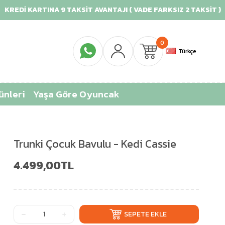
Dİ KARTINA 9 TAKSİT AVANTAJI ( VADE FARKSIZ 2 TAKSİT )
0
Türkçe
ünleri
Yaşa Göre Oyuncak
Trunki Çocuk Bavulu - Kedi Cassie
4.499,00TL