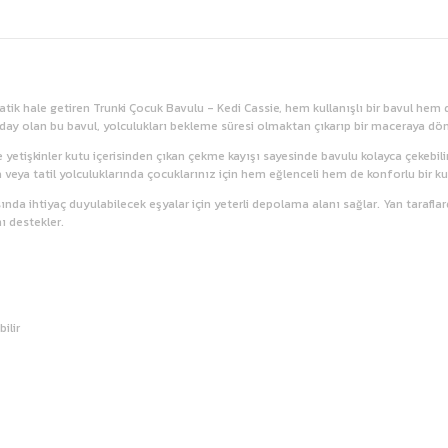
atik hale getiren Trunki Çocuk Bavulu - Kedi Cassie, hem kullanışlı bir bavul hem de
aday olan bu bavul, yolculukları bekleme süresi olmaktan çıkarıp bir maceraya dö
e yetişkinler kutu içerisinden çıkan çekme kayışı sayesinde bavulu kolayca çekebil
a veya tatil yolculuklarında çocuklarınız için hem eğlenceli hem de konforlu bir k
sında ihtiyaç duyulabilecek eşyalar için yeterli depolama alanı sağlar. Yan taraflar
ı destekler.
ilir