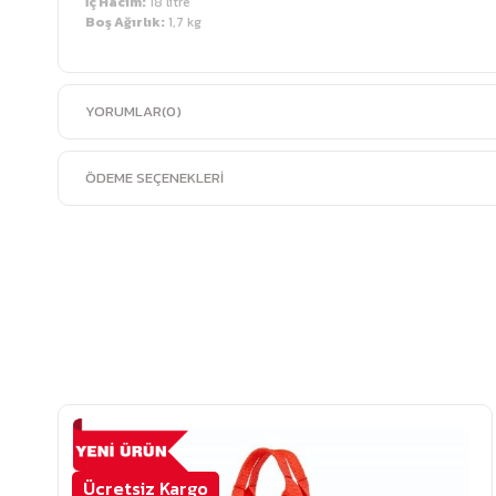
İç Hacim:
18 litre
Boş Ağırlık:
1,7 kg
YORUMLAR
(0)
ÖDEME SEÇENEKLERI
Ücretsiz Kargo