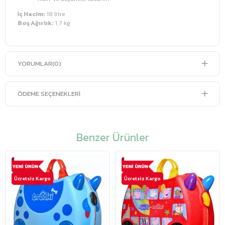
İç Hacim:
18 litre
Boş Ağırlık:
1,7 kg
YORUMLAR
(0)
ÖDEME SEÇENEKLERI
Benzer Ürünler
Ücretsiz Kargo
Ücretsiz Kargo