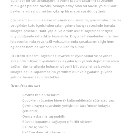
eğlenceli bir yol arkadaşıdır. Sevimli kaplan tasarımı sayesinde
minik gezginlerin favorisi olmaya aday olan bu bavul, yolculukları
bekleme süresi olmaktan çıkarıp bir maceraya dönüştürür.
Çocuklar bavulun üzerine oturarak onu sürebilir, yorulduklarında ise
yetişkinler kutu içerisinden çıkan çekme kayışı sayesinde bavulu
kolayca çekebilir. Hafif yapısı ve omuz askısı sayesinde ihtiyaç
duyulduğunda rahatlıkla taşınabilir. Böylece havaalanlarında, tren
istasyonlarında veya tatil yolculuklarında çocuklarınız için hem
eğlenceli hem de konforlu bir kullanım sunar.
18 litrelik iç hacmi sayesinde kıyafetler, oyuncaklar ve seyahat
sırasında ihtiyaç duyulabilecek eşyalar için yeterli depolama alanı
sağlar. Yan taraflarda bulunan güvenli kilit sistemi ise bavulun
kolayca açılıp kapanmasına yardımcı olur ve eşyaların güvenli
şekilde taşınmasını destekler.
Ürün Özellikleri
Sevimli kaplan tasarım
Çocukların üzerine binerek kullanabileceği eğlenceli yapı
Çekme kayışı sayesinde yetişkinler tarafından kolayca
çekilebilir
Omuz askısı ile taşınabilir
Güvenli kapanma sağlayan çift kilit sistemi
18 litre iç hacim
Hafif ve dayanıklı tasarım