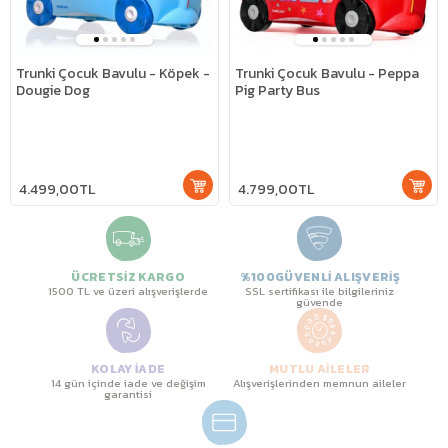
Trunki Çocuk Bavulu - Köpek -
Trunki Çocuk Bavulu - Peppa
Dougie Dog
Pig Party Bus
4.499,00TL
4.799,00TL
ÜCRETSİZ KARGO
%100GÜVENLİ ALIŞVERİŞ
1500 TL ve üzeri alışverişlerde
SSL sertifikası ile bilgileriniz
güvende
KOLAY İADE
MUTLU AİLELER
14 gün içinde iade ve değişim
Alışverişlerinden memnun aileler
garantisi