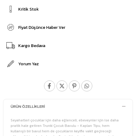
Kritik Stok
Fiyat Düşünce Haber Ver
Kargo Bedava
Yorum Yaz
ÜRÜN ÖZELLIKLERI
Seyahatleri çocuklar için daha eğlenceli, ebeveynler için ise daha
pratik hale getiren Trunki Çocuk Bavulu - Kaplan Tipu, hem
kullanışlı bir bavul hem de çocukların keyifle vakit geçireceği