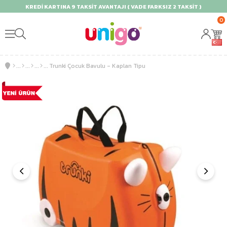
KREDİ KARTINA 9 TAKSİT AVANTAJI ( VADE FARKSIZ 2 TAKSİT )
0
Trunki Çocuk Bavulu - Kaplan Tipu