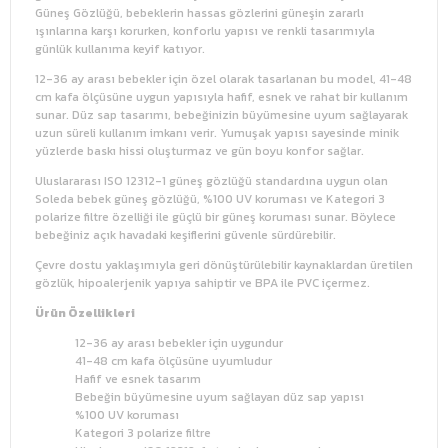
Güneş Gözlüğü, bebeklerin hassas gözlerini güneşin zararlı
ışınlarına karşı korurken, konforlu yapısı ve renkli tasarımıyla
günlük kullanıma keyif katıyor.
12-36 ay arası bebekler için özel olarak tasarlanan bu model, 41-48
cm kafa ölçüsüne uygun yapısıyla hafif, esnek ve rahat bir kullanım
sunar. Düz sap tasarımı, bebeğinizin büyümesine uyum sağlayarak
uzun süreli kullanım imkanı verir. Yumuşak yapısı sayesinde minik
yüzlerde baskı hissi oluşturmaz ve gün boyu konfor sağlar.
Uluslararası ISO 12312-1 güneş gözlüğü standardına uygun olan
Soleda bebek güneş gözlüğü, %100 UV koruması ve Kategori 3
polarize filtre özelliği ile güçlü bir güneş koruması sunar. Böylece
bebeğiniz açık havadaki keşiflerini güvenle sürdürebilir.
Çevre dostu yaklaşımıyla geri dönüştürülebilir kaynaklardan üretilen
gözlük, hipoalerjenik yapıya sahiptir ve BPA ile PVC içermez.
Ürün Özellikleri
12-36 ay arası bebekler için uygundur
41-48 cm kafa ölçüsüne uyumludur
Hafif ve esnek tasarım
Bebeğin büyümesine uyum sağlayan düz sap yapısı
%100 UV koruması
Kategori 3 polarize filtre