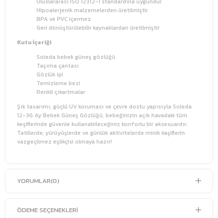
Uluslararası ISO 12312-1 standardına uygundur
Hipoalerjenik malzemelerden üretilmiştir
BPA ve PVC içermez
Geri dönüştürülebilir kaynaklardan üretilmiştir
Kutu İçeriği
Soleda bebek güneş gözlüğü
Taşıma çantası
Gözlük ipi
Temizleme bezi
Renkli çıkartmalar
Şık tasarımı, güçlü UV koruması ve çevre dostu yapısıyla Soleda
12-36 Ay Bebek Güneş Gözlüğü, bebeğinizin açık havadaki tüm
keşiflerinde güvenle kullanabileceğiniz konforlu bir aksesuardır.
Tatillerde, yürüyüşlerde ve günlük aktivitelerde minik kaşiflerin
vazgeçilmez eşlikçisi olmaya hazır!
YORUMLAR
(0)
ÖDEME SEÇENEKLERI