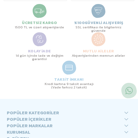
ÜCRETSİZ KARGO
%100GÜVENLİ ALIŞVERİŞ
1500 TL ve üzeri alışverişlerde
SSL sertifikası ile bilgileriniz
güvende
KOLAY İADE
MUTLU AİLELER
14 gün içinde iade ve değişim
Alışverişlerinden memnun aileler
garantisi
TAKSİT İMKANI
Kredi kartına 9 taksit avantajı
(Vade farksız 2 taksit)
POPÜLER KATEGORİLER
POPÜLER İÇERİKLER
POPÜLER MARKALAR
KURUMSAL