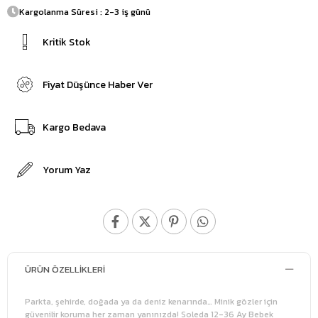
Kargolanma Süresi : 2-3 iş günü
Kritik Stok
Fiyat Düşünce Haber Ver
Kargo Bedava
Yorum Yaz
ÜRÜN ÖZELLIKLERI
Parkta, şehirde, doğada ya da deniz kenarında… Minik gözler için
güvenilir koruma her zaman yanınızda! Soleda 12-36 Ay Bebek