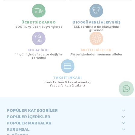
ÜCRETSİZ KARGO
%100GÜVENLİ ALIŞVERİŞ
1500 TL ve üzeri alışverişlerde
SSL sertifikası ile bilgileriniz
güvende
KOLAY İADE
MUTLU AİLELER
14 gün içinde iade ve değişim
Alışverişlerinden memnun aileler
garantisi
TAKSİT İMKANI
Kredi kartına 9 taksit avantajı
(Vade farksız 2 taksit)
POPÜLER KATEGORİLER
POPÜLER İÇERİKLER
POPÜLER MARKALAR
KURUMSAL