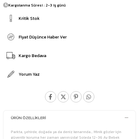
Kargolanma Süresi : 2-3 iş günü
Kritik Stok
Fiyat Düşünce Haber Ver
Kargo Bedava
Yorum Yaz
ÜRÜN ÖZELLIKLERI
Parkta, şehirde, doğada ya da deniz kenarında… Minik gözler için
güvenilir koruma her zaman yanınızda! Soleda 12-36 Ay Bebek