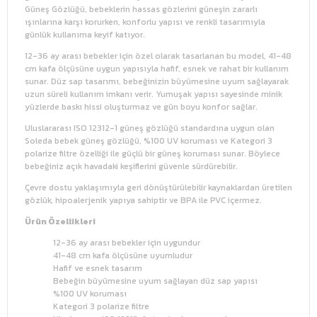
Güneş Gözlüğü, bebeklerin hassas gözlerini güneşin zararlı
ışınlarına karşı korurken, konforlu yapısı ve renkli tasarımıyla
günlük kullanıma keyif katıyor.
12-36 ay arası bebekler için özel olarak tasarlanan bu model, 41-48
cm kafa ölçüsüne uygun yapısıyla hafif, esnek ve rahat bir kullanım
sunar. Düz sap tasarımı, bebeğinizin büyümesine uyum sağlayarak
uzun süreli kullanım imkanı verir. Yumuşak yapısı sayesinde minik
yüzlerde baskı hissi oluşturmaz ve gün boyu konfor sağlar.
Uluslararası ISO 12312-1 güneş gözlüğü standardına uygun olan
Soleda bebek güneş gözlüğü, %100 UV koruması ve Kategori 3
polarize filtre özelliği ile güçlü bir güneş koruması sunar. Böylece
bebeğiniz açık havadaki keşiflerini güvenle sürdürebilir.
Çevre dostu yaklaşımıyla geri dönüştürülebilir kaynaklardan üretilen
gözlük, hipoalerjenik yapıya sahiptir ve BPA ile PVC içermez.
Ürün Özellikleri
12-36 ay arası bebekler için uygundur
41-48 cm kafa ölçüsüne uyumludur
Hafif ve esnek tasarım
Bebeğin büyümesine uyum sağlayan düz sap yapısı
%100 UV koruması
Kategori 3 polarize filtre