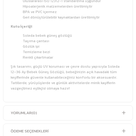
Uluslararası ISO 12312-1 standardına uygundur
Hipoalerjenik malzemelerden üretilmiştir
BPA ve PVC içermez
Geri dönüştürülebilir kaynaklardan üretilmiştir
Kutu İçeriği
Soleda bebek güneş gözlüğü
Taşıma çantası
Gözlük ipi
Temizleme bezi
Renkli çıkartmalar
Şık tasarımı, güçlü UV koruması ve çevre dostu yapısıyla Soleda
12-36 Ay Bebek Güneş Gözlüğü, bebeğinizin açık havadaki tüm
keşiflerinde güvenle kullanabileceğiniz konforlu bir aksesuardır.
Tatillerde, yürüyüşlerde ve günlük aktivitelerde minik kaşiflerin
vazgeçilmez eşlikçisi olmaya hazır!
YORUMLAR
(0)
ÖDEME SEÇENEKLERI