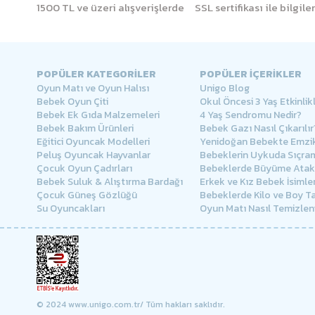
1500 TL ve üzeri alışverişlerde
SSL sertifikası ile bilgil
POPÜLER KATEGORİLER
POPÜLER İÇERİKLER
Oyun Matı ve Oyun Halısı
Unigo Blog
Bebek Oyun Çiti
Okul Öncesi 3 Yaş Etkinlikl
Bebek Ek Gıda Malzemeleri
4 Yaş Sendromu Nedir?
Bebek Bakım Ürünleri
Bebek Gazı Nasıl Çıkarılır
Eğitici Oyuncak Modelleri
Yenidoğan Bebekte Emzik
Peluş Oyuncak Hayvanlar
Bebeklerin Uykuda Sıçra
Çocuk Oyun Çadırları
Bebeklerde Büyüme Atakl
Bebek Suluk & Alıştırma Bardağı
Erkek ve Kız Bebek İsimler
Çocuk Güneş Gözlüğü
Bebeklerde Kilo ve Boy Ta
Su Oyuncakları
Oyun Matı Nasıl Temizlen
© 2024 www.unigo.com.tr/ Tüm hakları saklıdır.