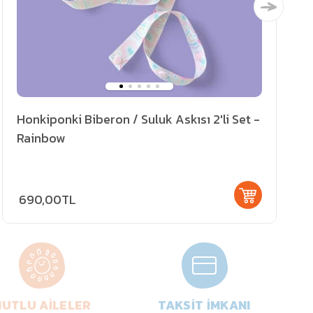
Honkiponki Biberon / Suluk Askısı 2'li Set -
Rainbow
690,00TL
UTLU AİLELER
TAKSİT İMKANI