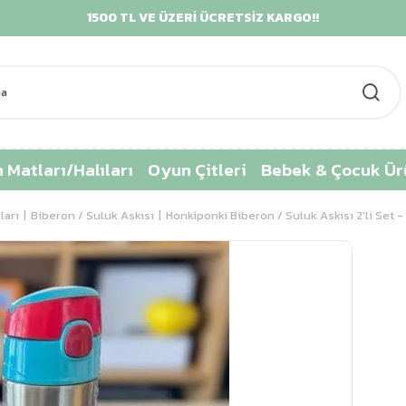
1500 TL VE ÜZERİ ÜCRETSİZ KARGO!!
K
 Matları/Halıları
Oyun Çitleri
Bebek & Çocuk Ür
ları
Biberon / Suluk Askısı
Honkiponki Biberon / Suluk Askısı 2'li Set -