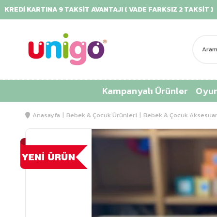
REDİ KARTINA 9 TAKSİT AVANTAJI ( VADE FARKSIZ 2 TAKSİT )
Kampanyalı Ürünler
Oyun
Anasayfa
Bebek & Çocuk Ürünleri
Bebek & Çocuk Aksesuar