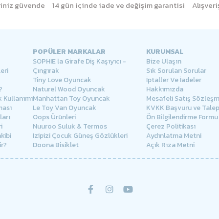
eriniz güvende
14 gün içinde iade ve değişim garantisi
Alışver
POPÜLER MARKALAR
KURUMSAL
SOPHIE la Girafe Diş Kaşıyıcı -
Bize Ulaşın
eri
Çıngırak
Sık Sorulan Sorular
Tiny Love Oyuncak
İptaller Ve İadeler
?
Naturel Wood Oyuncak
Hakkımızda
 Kullanımı
Manhattan Toy Oyuncak
Mesafeli Satış Sözleşm
ması
Le Toy Van Oyuncak
KVKK Başvuru ve Tale
arı
Oops Ürünleri
Ön Bilgilendirme Formu
i
Nuuroo Suluk & Termos
Çerez Politikası
kibi
Izipizi Çocuk Güneş Gözlükleri
Aydınlatma Metni
ir?
Doona Bisiklet
Açık Rıza Metni