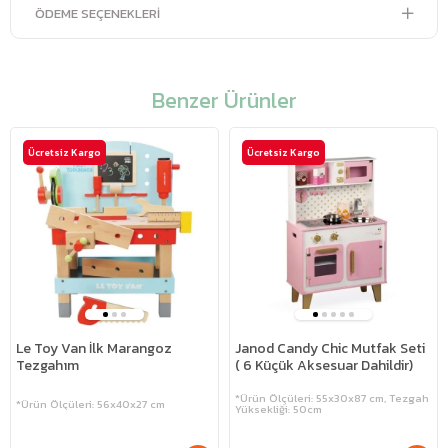
ÖDEME SEÇENEKLERI
Benzer Ürünler
Ücretsiz Kargo
Ücretsiz Kargo
Le Toy Van İlk Marangoz
Janod Candy Chic Mutfak Seti
Tezgahım
( 6 Küçük Aksesuar Dahildir)
*Ürün Ölçüleri: 55x30x87 cm, Tezgah
*Ürün Ölçüleri: 56x40x27 cm
Yüksekliği: 50cm