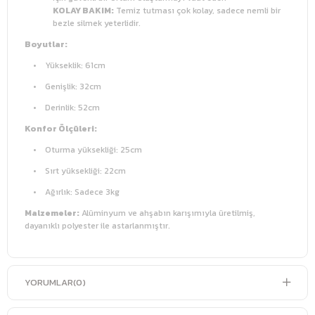
KOLAY BAKIM:
Temiz tutması çok kolay, sadece nemli bir
bezle silmek yeterlidir.
Boyutlar:
• Yükseklik: 61cm
• Genişlik: 32cm
• Derinlik: 52cm
Konfor Ölçüleri:
• Oturma yüksekliği: 25cm
• Sırt yüksekliği: 22cm
• Ağırlık: Sadece 3kg
Malzemeler:
Alüminyum ve ahşabın karışımıyla üretilmiş,
dayanıklı polyester ile astarlanmıştır.
YORUMLAR
(0)