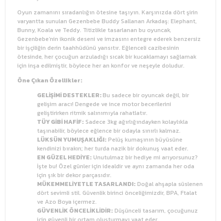
Oyun zamanını sıradanlığın ötesine taşıyın. Karşınızda dört şirin
varyantta sunulan Gezenbebe Buddy Sallanan Arkadaş: Elephant,
Bunny, Koala ve Teddy. Titizlikle tasarlanan bu oyuncak,
Gezenbebe’nin ikonik deseni ve imzasını entegre ederek benzersiz
bir işçiliğin derin taahhüdünü yansıtır. Eğlenceli cazibesinin
ötesinde, her çocuğun arzuladığı sıcak bir kucaklamayı sağlamak
için inşa edilmiştir, böylece her an konfor ve neşeyle doludur.
Öne Çıkan Özellikler:
GELİŞİMİ DESTEKLER:
Bu sadece bir oyuncak değil, bir
gelişim aracı! Dengede ve ince motor becerilerini
geliştirirken ritmik salınımıyla rahatlatır.
TÜY GİBİ HAFİF:
Sadece 3kg ağırlığındayken kolaylıkla
taşınabilir, böylece eğlence bir odayla sınırlı kalmaz.
LÜKSÜN YUMUŞAKLIĞI:
Pelüş kumaşının büyüsüne
kendinizi bırakın; her turda nazik bir dokunuş vaat eder.
EN GÜZEL HEDİYE:
Unutulmaz bir hediye mi arıyorsunuz?
İşte bu! Özel günler için idealdir ve aynı zamanda her oda
için şık bir dekor parçasıdır.
MÜKEMMELİYETLE TASARLANDI:
Doğal ahşapla süslenen
dört sevimli stil. Güvenlik birinci önceliğimizdir, BPA, Ftalat
ve Azo Boya içermez.
GÜVENLİK ÖNCELİKLİDİR:
Düşünceli tasarım, çocuğunuz
için güvenli bir ortam oluşturmayı vaat eder.