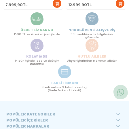
7.999,90TL
12.999,90TL
ÜCRETSİZ KARGO
%100GÜVENLİ ALIŞVERİŞ
1500 TL ve üzeri alışverişlerde
SSL sertifikası ile bilgileriniz
güvende
KOLAY İADE
MUTLU AİLELER
14 gün içinde iade ve değişim
Alışverişlerinden memnun aileler
garantisi
TAKSİT İMKANI
Kredi kartına 9 taksit avantajı
(Vade farksız 2 taksit)
POPÜLER KATEGORİLER
POPÜLER İÇERİKLER
POPÜLER MARKALAR