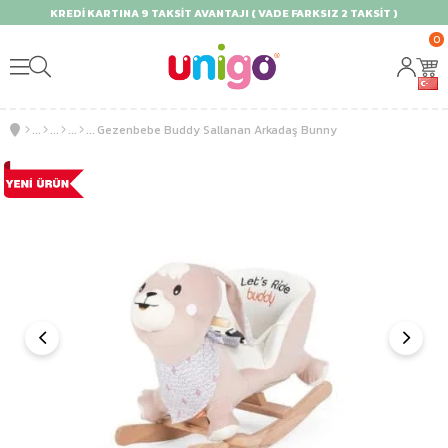
KREDİ KARTINA 9 TAKSİT AVANTAJI ( VADE FARKSIZ 2 TAKSİT )
0
Gezenbebe Buddy Sallanan Arkadaş Bunny