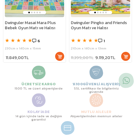
Dwinguler Masai Mara Plus
Dwinguler Pingko and Friends
Bebek Oyun Matı ve Halısı
Oyun Matı ve Halısı
★
★
★
★
★
★
★
★
★
★
6
1
230cm x 140cm x 15mm
210cm x 140cm x 13mm
11.849,00TL
11.399,00TL
9.119,20TL
ÜCRETSİZ KARGO
%100GÜVENLİ ALIŞVERİŞ
1500 TL ve üzeri alışverişlerde
SSL sertifikası ile bilgileriniz
güvende
KOLAY İADE
MUTLU AİLELER
14 gün içinde iade ve değişim
Alışverişlerinden memnun aileler
garantisi