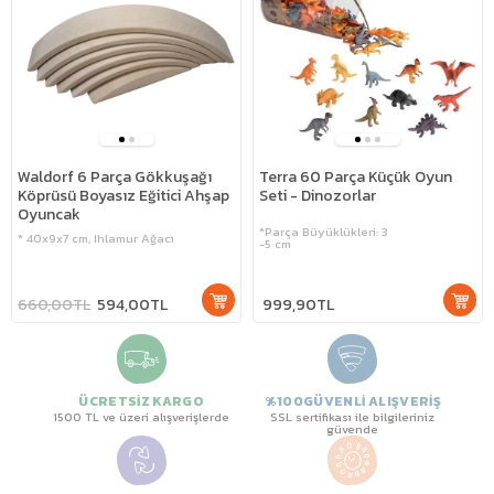
Waldorf 6 Parça Gökkuşağı
Terra 60 Parça Küçük Oyun
Köprüsü Boyasız Eğitici Ahşap
Seti - Dinozorlar
Oyuncak
*Parça Büyüklükleri: 3
* 40x9x7 cm, Ihlamur Ağacı
-5 cm
660,00TL
594,00TL
999,90TL
ÜCRETSİZ KARGO
%100GÜVENLİ ALIŞVERİŞ
1500 TL ve üzeri alışverişlerde
SSL sertifikası ile bilgileriniz
güvende