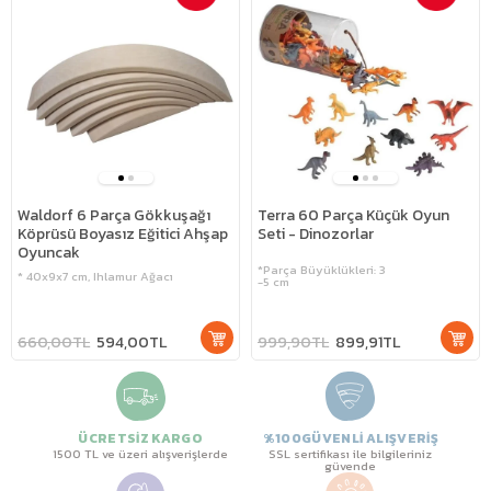
Waldorf 6 Parça Gökkuşağı
Terra 60 Parça Küçük Oyun
Köprüsü Boyasız Eğitici Ahşap
Seti - Dinozorlar
Oyuncak
*Parça Büyüklükleri: 3
* 40x9x7 cm, Ihlamur Ağacı
-5 cm
660,00TL
594,00TL
999,90TL
899,91TL
ÜCRETSİZ KARGO
%100GÜVENLİ ALIŞVERİŞ
1500 TL ve üzeri alışverişlerde
SSL sertifikası ile bilgileriniz
güvende