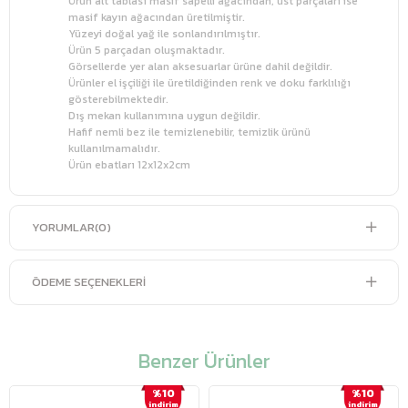
Ürün alt tablası masif sapelli ağacından, üst parçaları ise
masif kayın ağacından üretilmiştir.
Yüzeyi doğal yağ ile sonlandırılmıştır.
Ürün 5 parçadan oluşmaktadır.
Görsellerde yer alan aksesuarlar ürüne dahil değildir.
Ürünler el işçiliği ile üretildiğinden renk ve doku farklılığı
gösterebilmektedir.
Dış mekan kullanımına uygun değildir.
Hafif nemli bez ile temizlenebilir, temizlik ürünü
kullanılmamalıdır.
Ürün ebatları 12x12x2cm
YORUMLAR
(0)
ÖDEME SEÇENEKLERI
Benzer Ürünler
%10
%10
i̇ndirim
i̇ndirim