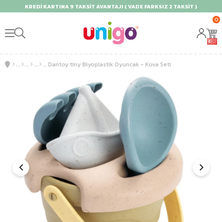
KREDİ KARTINA 9 TAKSİT AVANTAJI ( VADE FARKSIZ 2 TAKSİT )
0
Dantoy tiny Biyoplastik Oyuncak - Kova Seti