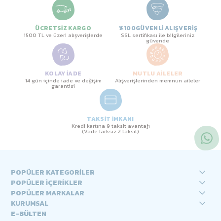
ÜCRETSİZ KARGO
%100GÜVENLİ ALIŞVERİŞ
1500 TL ve üzeri alışverişlerde
SSL sertifikası ile bilgileriniz
güvende
KOLAY İADE
MUTLU AİLELER
14 gün içinde iade ve değişim
Alışverişlerinden memnun aileler
garantisi
TAKSİT İMKANI
Kredi kartına 9 taksit avantajı
(Vade farksız 2 taksit)
POPÜLER KATEGORİLER
POPÜLER İÇERİKLER
POPÜLER MARKALAR
KURUMSAL
E-BÜLTEN