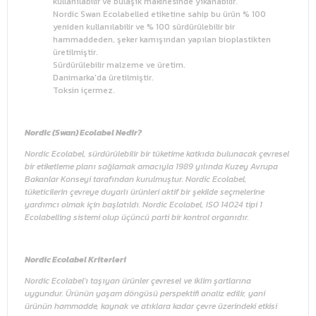
kullanılabilir ve bulaşık makinesinde yıkanabilir.
Nordic Swan Ecolabelled etiketine sahip bu ürün % 100
yeniden kullanılabilir ve % 100 sürdürülebilir bir
hammaddeden, şeker kamışından yapılan bioplastikten
üretilmiştir.
Sürdürülebilir malzeme ve üretim.
Danimarka'da üretilmiştir.
Toksin içermez.
Nordic (Swan) Ecolabel Nedir?
Nordic Ecolabel, sürdürülebilir bir tüketime katkıda bulunacak çevresel
bir etiketleme planı sağlamak amacıyla 1989 yılında Kuzey Avrupa
Bakanlar Konseyi tarafından kurulmuştur. Nordic Ecolabel,
tüketicilerin çevreye duyarlı ürünleri aktif bir şekilde seçmelerine
yardımcı olmak için başlatıldı. Nordic Ecolabel, ISO 14024 tipi 1
Ecolabelling sistemi olup üçüncü parti bir kontrol organıdır.
Nordic Ecolabel Kriterleri
Nordic Ecolabel'ı taşıyan ürünler çevresel ve iklim şartlarına
uygundur. Ürünün yaşam döngüsü perspektifi analiz edilir, yani
ürünün hammadde, kaynak ve atıklara kadar çevre üzerindeki etkisi