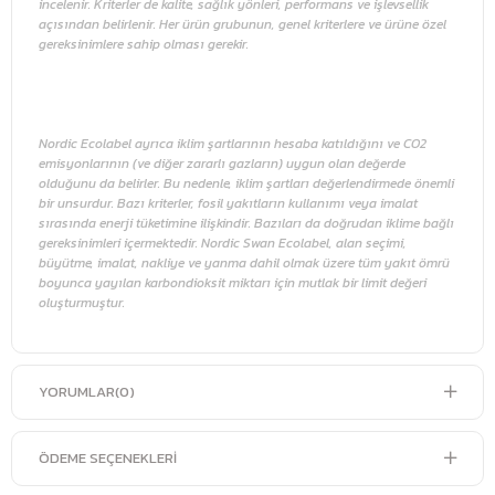
incelenir. Kriterler de kalite, sağlık yönleri, performans ve işlevsellik
açısından belirlenir. Her ürün grubunun, genel kriterlere ve ürüne özel
gereksinimlere sahip olması gerekir.
Nordic Ecolabel ayrıca iklim şartlarının hesaba katıldığını ve CO2
emisyonlarının (ve diğer zararlı gazların) uygun olan değerde
olduğunu da belirler. Bu nedenle, iklim şartları değerlendirmede önemli
bir unsurdur. Bazı kriterler, fosil yakıtların kullanımı veya imalat
sırasında enerji tüketimine ilişkindir. Bazıları da doğrudan iklime bağlı
gereksinimleri içermektedir. Nordic Swan Ecolabel, alan seçimi,
büyütme, imalat, nakliye ve yanma dahil olmak üzere tüm yakıt ömrü
boyunca yayılan karbondioksit miktarı için mutlak bir limit değeri
oluşturmuştur.
YORUMLAR
(0)
ÖDEME SEÇENEKLERI