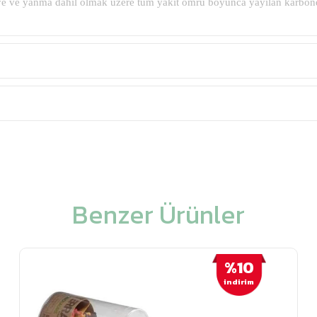
e ve yanma dahil olmak üzere tüm yakıt ömrü boyunca yayılan karbondiok
Benzer Ürünler
%10
i̇ndirim