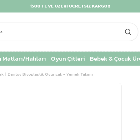
1500 TL VE ÜZERİ ÜCRETSİZ KARGO!!
KRED
 Matları/Halıları
Oyun Çitleri
Bebek & Çocuk Ür
ak
Dantoy Biyoplastik Oyuncak - Yemek Takımı