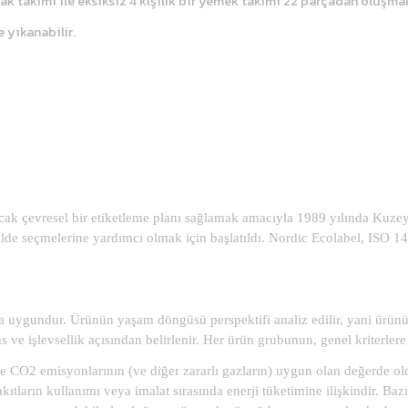
ak takımı ile eksiksiz 4 kişilik bir yemek takımı 22 parçadan oluşm
 yıkanabilir.
nacak çevresel bir etiketleme planı sağlamak amacıyla 1989 yılında Kuz
ekilde seçmelerine yardımcı olmak için başlatıldı. Nordic Ecolabel, ISO 1
rına uygundur. Ürünün yaşam döngüsü perspektifi analiz edilir, yani ür
mans ve işlevsellik açısından belirlenir. Her ürün grubunun, genel kriterle
ve CO2 emisyonlarının (ve diğer zararlı gazların) uygun olan değerde old
kıtların kullanımı veya imalat sırasında enerji tüketimine ilişkindir. Ba