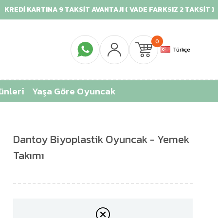
İ KARTINA 9 TAKSİT AVANTAJI ( VADE FARKSIZ 2 TAKSİT )
0
Türkçe
ünleri
Yaşa Göre Oyuncak
Dantoy Biyoplastik Oyuncak - Yemek
Takımı