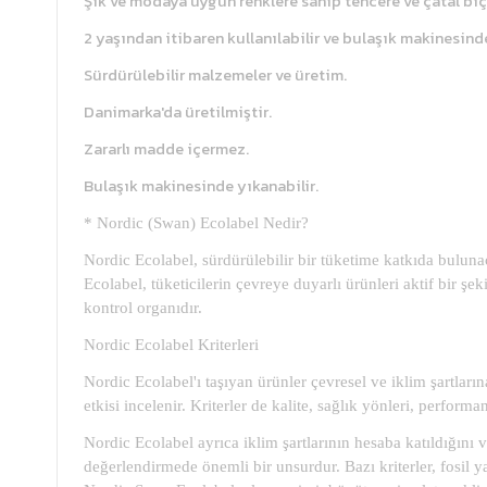
Şık ve modaya uygun renklere sahip tencere ve çatal bıç
2 yaşından itibaren kullanılabilir ve bulaşık makinesinde
Sürdürülebilir malzemeler ve üretim.
Danimarka'da üretilmiştir.
Zararlı madde içermez.
Bulaşık makinesinde yıkanabilir.
* Nordic (Swan) Ecolabel Nedir?
Nordic Ecolabel, sürdürülebilir bir tüketime katkıda bulu
Ecolabel, tüketicilerin çevreye duyarlı ürünleri aktif bir ş
kontrol organıdır.
Nordic Ecolabel Kriterleri
Nordic Ecolabel'ı taşıyan ürünler çevresel ve iklim şartla
etkisi incelenir. Kriterler de kalite, sağlık yönleri, perfor
Nordic Ecolabel ayrıca iklim şartlarının hesaba katıldığını 
değerlendirmede önemli bir unsurdur. Bazı kriterler, fosil ya