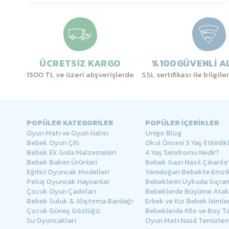
ÜCRETSİZ KARGO
%100GÜVENLİ AL
1500 TL ve üzeri alışverişlerde
SSL sertifikası ile bilgil
POPÜLER KATEGORİLER
POPÜLER İÇERİKLER
Oyun Matı ve Oyun Halısı
Unigo Blog
Bebek Oyun Çiti
Okul Öncesi 3 Yaş Etkinlikl
Bebek Ek Gıda Malzemeleri
4 Yaş Sendromu Nedir?
Bebek Bakım Ürünleri
Bebek Gazı Nasıl Çıkarılır
Eğitici Oyuncak Modelleri
Yenidoğan Bebekte Emzik
Peluş Oyuncak Hayvanlar
Bebeklerin Uykuda Sıçra
Çocuk Oyun Çadırları
Bebeklerde Büyüme Atakl
Bebek Suluk & Alıştırma Bardağı
Erkek ve Kız Bebek İsimler
Çocuk Güneş Gözlüğü
Bebeklerde Kilo ve Boy Ta
Su Oyuncakları
Oyun Matı Nasıl Temizlen