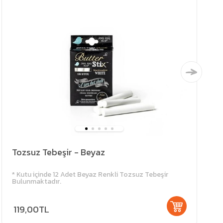
Tozsuz Tebeşir - Beyaz
* Kutu içinde 12 Adet Beyaz Renkli Tozsuz Tebeşir
Bulunmaktadır.
119,00TL