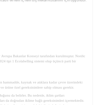
aktadır ve hem iç hem dış mekan kullanımı için uygundur.
ey Avrupa Bakanlar Konseyi tarafından kurulmuştur. Nordic
4024 tipi 1 Ecolabelling sistemi olup üçüncü parti bir
ünün hammadde, kaynak ve atıklara kadar çevre üzerindeki
re ve ürüne özel gereksinimlere sahip olması gerekir.
uğunu da belirler. Bu nedenle, iklim şartları
zıları da doğrudan iklime bağlı gereksinimleri içermektedir.