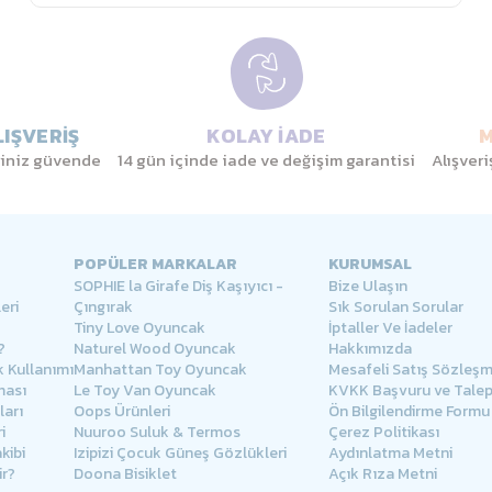
IŞVERİŞ
KOLAY İADE
M
eriniz güvende
14 gün içinde iade ve değişim garantisi
Alışver
POPÜLER MARKALAR
KURUMSAL
SOPHIE la Girafe Diş Kaşıyıcı -
Bize Ulaşın
eri
Çıngırak
Sık Sorulan Sorular
Tiny Love Oyuncak
İptaller Ve İadeler
?
Naturel Wood Oyuncak
Hakkımızda
 Kullanımı
Manhattan Toy Oyuncak
Mesafeli Satış Sözleşm
ması
Le Toy Van Oyuncak
KVKK Başvuru ve Tale
arı
Oops Ürünleri
Ön Bilgilendirme Formu
i
Nuuroo Suluk & Termos
Çerez Politikası
kibi
Izipizi Çocuk Güneş Gözlükleri
Aydınlatma Metni
ir?
Doona Bisiklet
Açık Rıza Metni