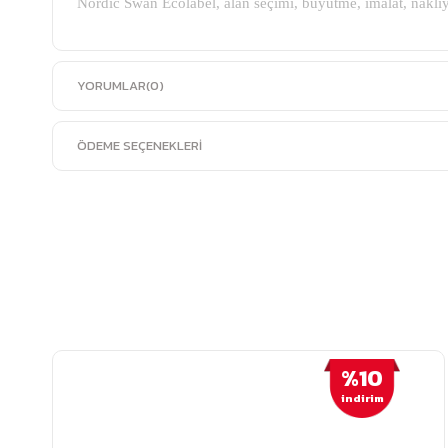
Nordic Swan Ecolabel, alan seçimi, büyütme, imalat, nakliy
YORUMLAR
(0)
ÖDEME SEÇENEKLERI
%10
i̇ndirim