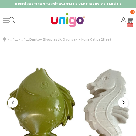
KREDİ KARTINA 9 TAKSİT AVANTAJI ( VADE FARKSIZ 2 TAKSİT )
0
Dantoy Biyoplastik Oyuncak - Kum Kalıbı 2li set