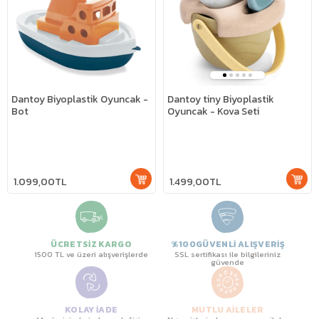
Dantoy Biyoplastik Oyuncak -
Dantoy tiny Biyoplastik
Bot
Oyuncak - Kova Seti
1.099,00TL
1.499,00TL
ÜCRETSİZ KARGO
%100GÜVENLİ ALIŞVERİŞ
1500 TL ve üzeri alışverişlerde
SSL sertifikası ile bilgileriniz
güvende
KOLAY İADE
MUTLU AİLELER