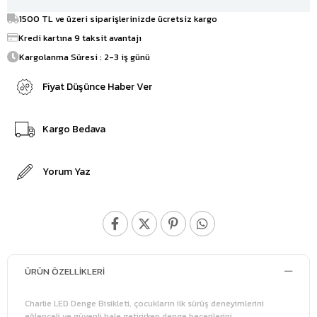
1500 TL ve üzeri siparişlerinizde ücretsiz kargo
Kredi kartına 9 taksit avantajı
Kargolanma Süresi : 2-3 iş günü
Fiyat Düşünce Haber Ver
Kargo Bedava
Yorum Yaz
ÜRÜN ÖZELLIKLERI
Charlie LED Denge Bisikleti, çocukların ilk sürüş deneyimlerini
eğlenceli ve güvenli hale getirirken denge becerilerini