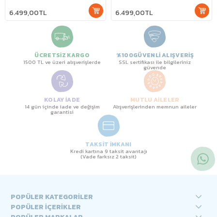
6.499,00TL
6.499,00TL
ÜCRETSİZ KARGO
%100GÜVENLİ ALIŞVERİŞ
1500 TL ve üzeri alışverişlerde
SSL sertifikası ile bilgileriniz
güvende
KOLAY İADE
MUTLU AİLELER
14 gün içinde iade ve değişim
Alışverişlerinden memnun aileler
garantisi
TAKSİT İMKANI
Kredi kartına 9 taksit avantajı
(Vade farksız 2 taksit)
POPÜLER KATEGORİLER
POPÜLER İÇERİKLER