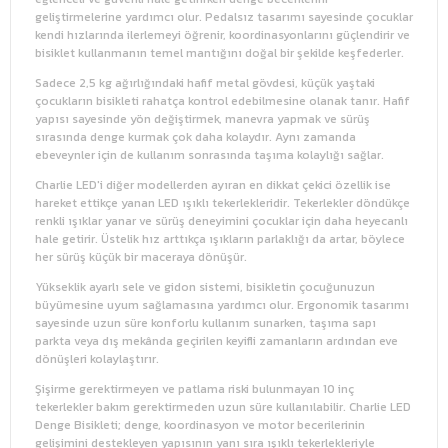
geliştirmelerine yardımcı olur. Pedalsız tasarımı sayesinde çocuklar
kendi hızlarında ilerlemeyi öğrenir, koordinasyonlarını güçlendirir ve
bisiklet kullanmanın temel mantığını doğal bir şekilde keşfederler.
Sadece 2,5 kg ağırlığındaki hafif metal gövdesi, küçük yaştaki
çocukların bisikleti rahatça kontrol edebilmesine olanak tanır. Hafif
yapısı sayesinde yön değiştirmek, manevra yapmak ve sürüş
sırasında denge kurmak çok daha kolaydır. Aynı zamanda
ebeveynler için de kullanım sonrasında taşıma kolaylığı sağlar.
Charlie LED'i diğer modellerden ayıran en dikkat çekici özellik ise
hareket ettikçe yanan LED ışıklı tekerlekleridir. Tekerlekler döndükçe
renkli ışıklar yanar ve sürüş deneyimini çocuklar için daha heyecanlı
hale getirir. Üstelik hız arttıkça ışıkların parlaklığı da artar, böylece
her sürüş küçük bir maceraya dönüşür.
Yükseklik ayarlı sele ve gidon sistemi, bisikletin çocuğunuzun
büyümesine uyum sağlamasına yardımcı olur. Ergonomik tasarımı
sayesinde uzun süre konforlu kullanım sunarken, taşıma sapı
parkta veya dış mekânda geçirilen keyifli zamanların ardından eve
dönüşleri kolaylaştırır.
Şişirme gerektirmeyen ve patlama riski bulunmayan 10 inç
tekerlekler bakım gerektirmeden uzun süre kullanılabilir. Charlie LED
Denge Bisikleti; denge, koordinasyon ve motor becerilerinin
gelişimini destekleyen yapısının yanı sıra ışıklı tekerlekleriyle