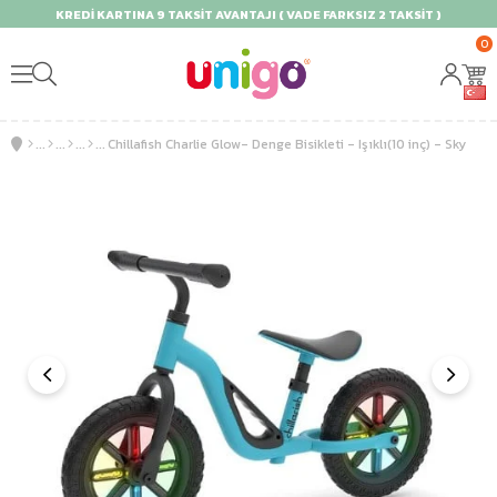
KREDİ KARTINA 9 TAKSİT AVANTAJI ( VADE FARKSIZ 2 TAKSİT )
0
Chillafish Charlie Glow- Denge Bisikleti - Işıklı(10 inç) - Sky