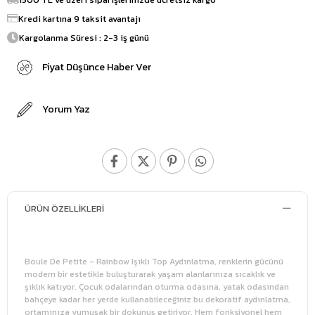
Kredi kartına 9 taksit avantajı
Kargolanma Süresi : 2-3 iş günü
Fiyat Düşünce Haber Ver
Yorum Yaz
ÜRÜN ÖZELLIKLERI
Boule De Petite - Rainbow Işıklı Top Aydınlatma, renklerin gücünü
modern bir estetikle buluşturarak yaşam alanlarınıza sıcaklık ve
şıklık katıyor. Çocuk odalarından oturma odasına, yatak odasından
bahçeye kadar her yerde kullanabileceğiniz bu dekoratif aydınlatma,
ortamınıza yumuşak bir dokunuş getiriyor. Hem fonksiyonel hem