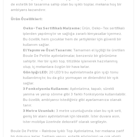
de estetik bir tasarıma sahip olan bu ışıklı toplar, mekana hoş bir
ambiyans kazandırır.
Ürün Özellikleri:
Oeko-Tex Sertifikalı Malzeme:
Ürün, Oeko-Tex sertifikalı
iplerden yapılmıştır ve sağlığa zararlı kimyasallar içermez.
Bu özellik, hem çocuklar hem de yetişkinler için güvenli bir
kullanım sağlar.
El Yapımı ve Özel Tasarım:
Tamamen el işçiliği ile üretilen
Boule De Petite aydınlatmalar, benzersiz bir görünüme
sahiptir. Her bir ışıklı top, titizlikle işlenerek hazırlanmış
olup, iç mekanlara özgün bir hava katar.
Gün Işığı LED:
20 LED’li bu aydınlatmada gün ışığı tonu
kullanılmıştır, bu da göz yormayan ve dinlendirici bir ışık
sağlar.
3 Fonksiyonlu Kullanım:
Aydınlatma, kapalı, sürekli
yanma ve yanıp sönme gibi 3 farklı fonksiyonla kullanılabilir.
Bu özellik, ambiyansı istediğiniz gibi ayarlamanıza olanak
tanır.
3 Metre Uzunluk:
3 metre uzunluğunda olan bu ışık seti,
geniş bir alanı aydınlatmak için idealdir. İster duvara asın,
ister mobilya üzerinde dekoratif olarak sergileyin.
Boule De Petite - Rainbow Işıklı Top Aydınlatma, her mekana zarif
bir dokunuş katar. Sağlam yapısı, estetik görünümü ve çok yönlü