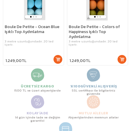
Boule De Petite - Ocean Blue
Boule De Petite - Colors of
Işıklı Top Aydınlatma
Happiness Işıklı Top
Aydınlatma
3 metre uzunluğundadır. 20 led
3 metre uzunluğundadır. 20 led
içerir.
içerir.
1.249,00TL
1.249,00TL
ÜCRETSİZ KARGO
%100GÜVENLİ ALIŞVERİŞ
1500 TL ve üzeri alışverişlerde
SSL sertifikası ile bilgileriniz
güvende
KOLAY İADE
MUTLU AİLELER
14 gün içinde iade ve değişim
Alışverişlerinden memnun aileler
garantisi