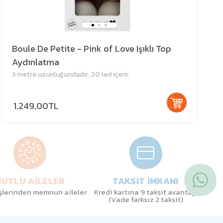
Boule De Petite - Pink of Love Işıklı Top
Aydınlatma
3 metre uzunluğundadır. 20 led içerir.
1.249,00TL
UTLU AİLELER
TAKSİT İMKANI
işlerinden memnun aileler
Kredi kartına 9 taksit avantajı
(Vade farksız 2 taksit)