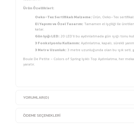
Ürün Özellikleri:
Oeko-Tex Sertifikalı Malzeme:
Ürün, Oeko-Tex sertifikalı
El Yapımı ve Özel Tasarım:
Tamamen el işçiliği ile üretile
katar.
Gün Işığı LED:
20 LED’li bu aydınlatmada gün ışığı tonu kull
3 Fonksiyonlu Kullanım:
Aydınlatma, kapalı, sürekli yanma
3 Metre Uzunluk:
3 metre uzunluğunda olan bu ışık seti, ge
Boule De Petite - Colors of Spring Işıklı Top Aydınlatma, her mekana
yaratır.
YORUMLAR
(0)
ÖDEME SEÇENEKLERI