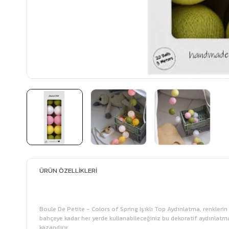
ÜRÜN ÖZELLIKLERI
Boule De Petite - Colors of Spring Işıklı Top Aydınlatma, renkleri
bahçeye kadar her yerde kullanabileceğiniz bu dekoratif aydınlatm
kazandırır.