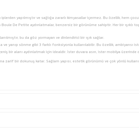
 iplerden yapılmıştır ve sağlığa zararlı kimyasallar içermez. Bu özellik, hem çocuk
n Boule De Petite aydınlatmalar, benzersiz bir görünüme sahiptir. Her bir ışıklı top
anılmıştır, bu da göz yormayan ve dinlendirici bir ışık sağlar.
 ve yanıp sönme gibi 3 farklı fonksiyonla kullanılabilir. Bu özellik, ambiyansı is
niş bir alanı aydınlatmak için idealdir. İster duvara asın, ister mobilya üzerinde d
 zarif bir dokunuş katar. Sağlam yapısı, estetik görünümü ve çok yönlü kullanım öz