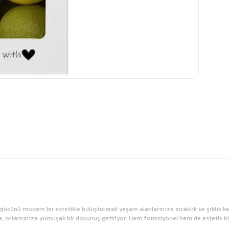
n gücünü modern bir estetikle buluşturarak yaşam alanlarınıza sıcaklık ve şıklı
a, ortamınıza yumuşak bir dokunuş getiriyor. Hem fonksiyonel hem de estetik bir