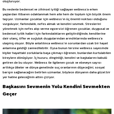
oluşturuyor.
Bu nedenle bedensel ve zihinsel iyiliği sağlayan wellness’a erken
yaşlardan itibaren odaklanmak hem aile hem de toplum için büyük önem
taşıyor. Uzmanlar çocuklar için wellness’ın üç önemli noktası olduğunu
vurguluyor; farkındalık, nefes almak ve kendini sevmek. Streslerini
yönetmek için nefes alıp verme egzersizi öğrenen çocuklar, duygusal ve
bedensel iyilik halleri için farkındalıklarını geliştirdiğinde, kendilerine
dair utanç, öfke ve suçluluk duygularından arındıklarında wellness’a
ulaşmış oluyor. Böyle anlatılınca wellness’ın sorunlardan uzak bir hayat
anlamına geldiği zannedilebilir. Oysa bunun tersine wellness sayesinde
kişiler hayattaki zorluklarla başa çıkmayı öğrenen, bunlardan kurtulabilen
bireylere dönüşüyor. İç huzuru, dinginliği, kendini ve başkalarını kabulü
getiren de bu oluyor. Wellness ile ilgilenen çocuk ve ebeveyn sayısı
arttıkça ülkeler ve dünya genelinde suç oranlarının düşeceğini, sosyal
barışın sağlanacağını belirten uzmanlar, böylece dünyanın daha güzel bir
yer haline geleceğinin altını çiziyor.
Başkasını Sevmenin Yolu Kendini Sevmekten
Geçer