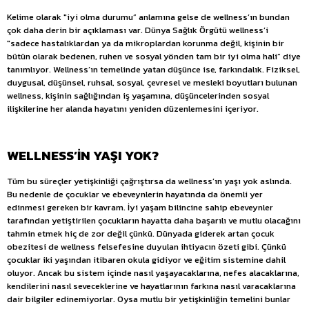
Kelime olarak "iyi olma durumu” anlamına gelse de wellness’ın bundan
çok daha derin bir açıklaması var. Dünya Sağlık Örgütü wellness’i
"sadece hastalıklardan ya da mikroplardan korunma değil, kişinin bir
bütün olarak bedenen, ruhen ve sosyal yönden tam bir iyi olma hali” diye
tanımlıyor. Wellness’ın temelinde yatan düşünce ise, farkındalık. Fiziksel,
duygusal, düşünsel, ruhsal, sosyal, çevresel ve mesleki boyutları bulunan
wellness, kişinin sağlığından iş yaşamına, düşüncelerinden sosyal
ilişkilerine her alanda hayatını yeniden düzenlemesini içeriyor.
WELLNESS’İN YAŞI YOK?
Tüm bu süreçler yetişkinliği çağrıştırsa da wellness’ın yaşı yok aslında.
Bu nedenle de çocuklar ve ebeveynlerin hayatında da önemli yer
edinmesi gereken bir kavram. İyi yaşam bilincine sahip ebeveynler
tarafından yetiştirilen çocukların hayatta daha başarılı ve mutlu olacağını
tahmin etmek hiç de zor değil çünkü. Dünyada giderek artan çocuk
obezitesi de wellness felsefesine duyulan ihtiyacın özeti gibi. Çünkü
çocuklar iki yaşından itibaren okula gidiyor ve eğitim sistemine dahil
oluyor. Ancak bu sistem içinde nasıl yaşayacaklarına, nefes alacaklarına,
kendilerini nasıl seveceklerine ve hayatlarının farkına nasıl varacaklarına
dair bilgiler edinemiyorlar. Oysa mutlu bir yetişkinliğin temelini bunlar