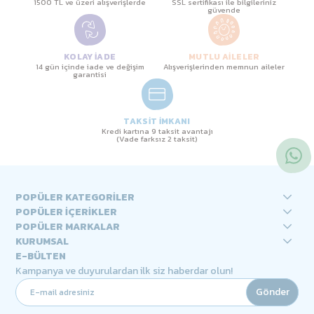
1500 TL ve üzeri alışverişlerde
SSL sertifikası ile bilgileriniz
güvende
KOLAY İADE
MUTLU AİLELER
14 gün içinde iade ve değişim
Alışverişlerinden memnun aileler
garantisi
TAKSİT İMKANI
Kredi kartına 9 taksit avantajı
(Vade farksız 2 taksit)
POPÜLER KATEGORİLER
POPÜLER İÇERİKLER
POPÜLER MARKALAR
KURUMSAL
E-BÜLTEN
Kampanya ve duyurulardan ilk siz haberdar olun!
Gönder