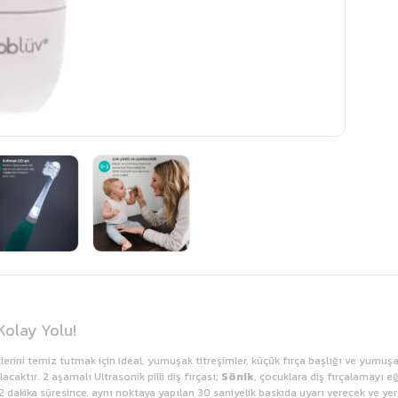
Kolay Yolu!
etlerini temiz tutmak için ideal, yumuşak titreşimler, küçük fırça başlığı ve yumuşak 
caktır. 2 aşamalı Ultrasonik pilli diş fırçası;
Sönik
, çocuklara diş fırçalamayı eğ
r. 2 dakika süresince, aynı noktaya yapılan 30 saniyelik baskıda uyarı verecek ve yer 