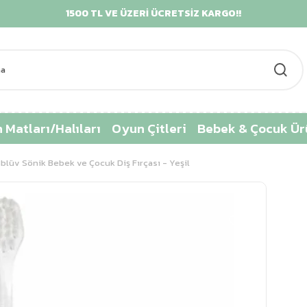
1500 TL VE ÜZERİ ÜCRETSİZ KARGO!!
KRE
 Matları/Halıları
Oyun Çitleri
Bebek & Çocuk Ür
blüv Sönik Bebek ve Çocuk Diş Fırçası - Yeşil