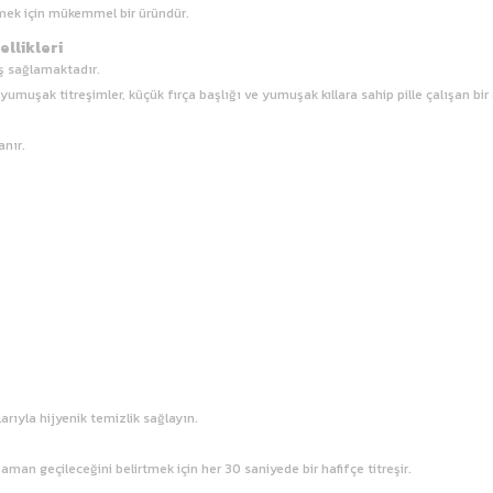
emek için mükemmel bir üründür.
ellikleri
uş sağlamaktadır.
 yumuşak titreşimler, küçük fırça başlığı ve yumuşak kıllara sahip pille çalışan bir d
anır.
larıyla hijyenik temizlik sağlayın.
 zaman geçileceğini belirtmek için her 30 saniyede bir hafifçe titreşir.