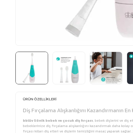
ÜRÜN ÖZELLIKLERI
Diş Fırçalama Alışkanlığını Kazandırmanın En 
bblüv Sönik bebek ve çocuk diş fırçası
, bebek dişlerini ve diş 
bebeklerinize diş fırçalama alışkanlığını kazandırmak daha kolay ola
fırçası kılları diş etleri ve dişlerin temizliğini masaj yaparak sağla