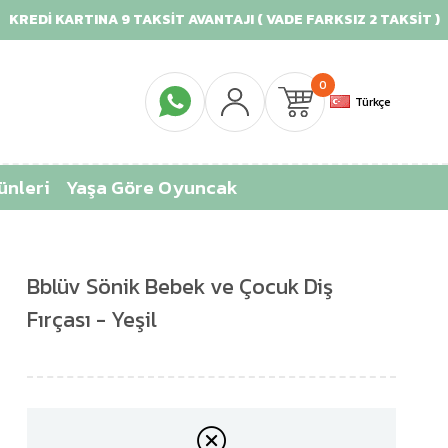
Dİ KARTINA 9 TAKSİT AVANTAJI ( VADE FARKSIZ 2 TAKSİT )
0
Türkçe
ünleri
Yaşa Göre Oyuncak
Bblüv Sönik Bebek ve Çocuk Diş
Fırçası - Yeşil