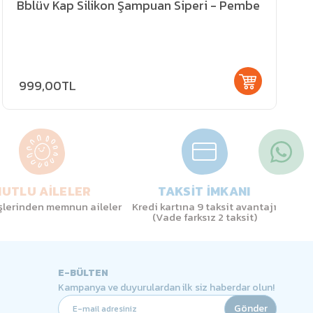
Bblüv Kap Silikon Şampuan Siperi - Pembe
999,00TL
UTLU AİLELER
TAKSİT İMKANI
işlerinden memnun aileler
Kredi kartına 9 taksit avantajı
(Vade farksız 2 taksit)
E-BÜLTEN
Kampanya ve duyurulardan ilk siz haberdar olun!
Gönder