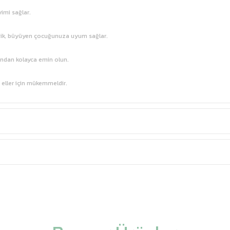
imi sağlar.
önik, büyüyen çocuğunuza uyum sağlar.
ından kolayca emin olun.
k eller için mükemmeldir.