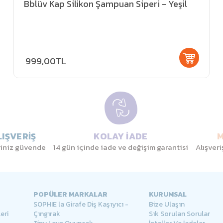
Bblüv Kap Silikon Şampuan Siperi - Yeşil
999,00TL
IŞVERİŞ
KOLAY İADE
M
eriniz güvende
14 gün içinde iade ve değişim garantisi
Alışver
POPÜLER MARKALAR
KURUMSAL
SOPHIE la Girafe Diş Kaşıyıcı -
Bize Ulaşın
eri
Çıngırak
Sık Sorulan Sorular