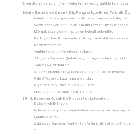
Erken dönemde ağız hijyeni yerleştirmek ve diş çürüklerini engell
Sönik Bebek ve Çocuk Diş Fırçası İçerik ve Teknik Öz
Bebek diş fırçası
gıda sınıfı silikon sap sayesinde kolay tut
Sönik, bebek dişlerini ve diş etlerini temiz tutmak için ideal,
LED ışık, siz dişlerini fırçalarken bebeği eğlendirir.
Diş fırçası her 30 saniyede bir titreşir ve iki dakika sonra kap
Nazik titreşimler.
Yenidoğanlarda bile güvenli kullanım.
2 fırça başlığı içerir (bebek ve yürümeye başlayan çocuk).
1 adet AAA pil dahildir.
Sterilize edilebilir fırça (bblüv Üvi Sterilizatör ile uyumlu)
0 ile 3 Yaş arası kullanıma uygundur.
Dış fırçası boyutları: 2,8 cm x 9,9 cm
Fırça başlığı boyutları: 1 cm x 5,9 cm
Sönik Bebek ve Çocuk Diş Fırçası Fonksiyonları
Değiştirilebilir fırçalar
İki boyuta sahip olan, değiştirilmesi kolay yedek fırça başlık
Çabuk ve Kolay
2 dakikada temizler; Yeni bir tarafa (üst, alt, sol ve sağ) ne