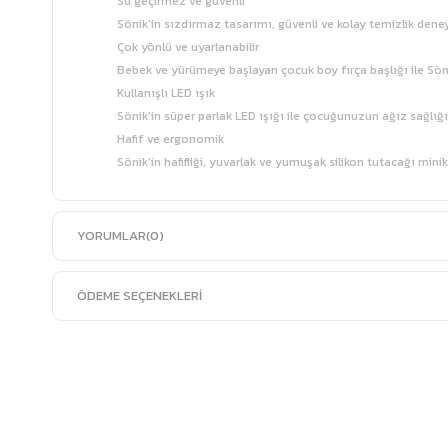
Su geçirmez ve güvenli
Sönik'in sızdırmaz tasarımı, güvenli ve kolay temizlik deney
Çok yönlü ve uyarlanabilir
Bebek ve yürümeye başlayan çocuk boy fırça başlığı ile S
Kullanışlı LED ışık
Sönik'in süper parlak LED ışığı ile çocuğunuzun ağız sağlığ
Hafif ve ergonomik
Sönik'in hafifliği, yuvarlak ve yumuşak silikon tutacağı mini
YORUMLAR
(0)
ÖDEME SEÇENEKLERI