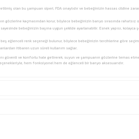
etilmiş olan bu şampuan siperi, FDA onaylıdır ve bebeğinizin hassas cildine zara
ın gözlerine kaçmasından korur, böylece bebeğinizin banyo sırasında rahatsız o
yesinde bebeğinizin başına uygun şekilde ayarlanabilir. Esnek yapısı, kolayca şek
 beş eğlenceli renk seçeneği bulunur, böylece bebeğinizin tercihlerine göre seçim 
ğanlardan itibaren uzun süreli kullanım sağlar.
ı güvenli ve konforlu hale getirerek, suyun ve şampuanın gözlerine temas etmesin
 seçenekleriyle, hem fonksiyonel hem de eğlenceli bir banyo aksesuarıdır.