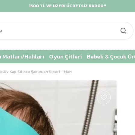
1500 TL VE ÜZERİ ÜCRETSİZ KARGO!!
KREDİ
 Matları/Halıları
Oyun Çitleri
Bebek & Çocuk Ür
blüv Kap Silikon Şampuan Siperi - Mavi