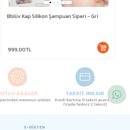
Bblüv Kap Silikon Şampuan Siperi - Gri
999,00TL
UTLU AİLELER
TAKSİT İMKANI
işlerinden memnun aileler
Kredi kartına 9 taksit avantajı
(Vade farksız 2 taksit)
E-BÜLTEN