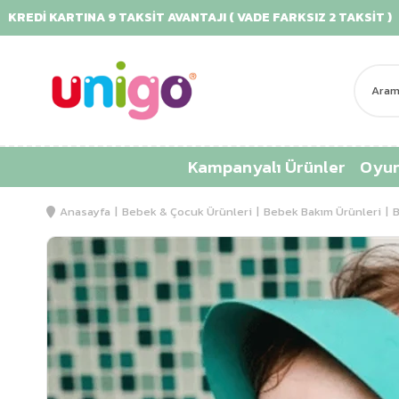
 KARTINA 9 TAKSİT AVANTAJI ( VADE FARKSIZ 2 TAKSİT )
Kampanyalı Ürünler
Oyun
Anasayfa
Bebek & Çocuk Ürünleri
Bebek Bakım Ürünleri
B