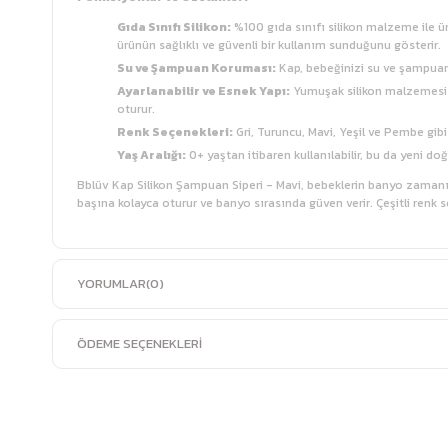
Gıda Sınıfı Silikon:
%100 gıda sınıfı silikon malzeme ile ür
ürünün sağlıklı ve güvenli bir kullanım sunduğunu gösterir.
Su ve Şampuan Koruması:
Kap, bebeğinizi su ve şampuan
Ayarlanabilir ve Esnek Yapı:
Yumuşak silikon malzemesi sa
oturur.
Renk Seçenekleri:
Gri, Turuncu, Mavi, Yeşil ve Pembe gibi
Yaş Aralığı:
0+ yaştan itibaren kullanılabilir, bu da yeni do
Bblüv Kap Silikon Şampuan Siperi - Mavi, bebeklerin banyo zamanın
başına kolayca oturur ve banyo sırasında güven verir. Çeşitli renk
YORUMLAR
(0)
ÖDEME SEÇENEKLERI