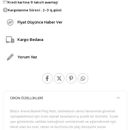
Kredi kartına 9 taksit avantajı
Kargolanma Süresi : 2-3 iş günü
Fiyat Düşünce Haber Ver
Kargo Bedava
Yorum Yaz
ÜRÜN ÖZELLIKLERI
Bblüv Arena Bebek Plaj Matı, bebeklerin deniz kenarında güvenle
oynayabilmesi için özel olarak tasarlanmış pratik bir üründür. Sıcak
yaz günlerinde sahilde bebeğinizi serinletmek ve eğlendirmek için
ideal olan bu mat, rahat ve konforlu bir plaj deneyimi sunar.