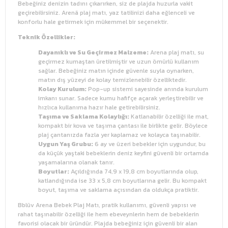
Bebeğiniz denizin tadını çıkarırken, siz de plajda huzurla vakit
geçirebilirsiniz. Arenä plaj matı, yaz tatilinizi daha eğlenceli ve
konforlu hale getirmek için mükemmel bir seçenektir.
Teknik Özellikler:
Dayanıklı ve Su Geçirmez Malzeme:
Arena plaj matı, su
geçirmez kumaştan üretilmiştir ve uzun ömürlü kullanım
sağlar. Bebeğiniz matın içinde güvenle suyla oynarken,
matın dış yüzeyi de kolay temizlenebilir özelliktedir.
Kolay Kurulum:
Pop-up sistemi sayesinde anında kurulum
imkanı sunar. Sadece kumu hafifçe açarak yerleştirebilir ve
hızlıca kullanıma hazır hale getirebilirsiniz.
Taşıma ve Saklama Kolaylığı:
Katlanabilir özelliği ile mat,
kompakt bir kova ve taşıma çantası ile birlikte gelir. Böylece
plaj çantanızda fazla yer kaplamaz ve kolayca taşınabilir.
Uygun Yaş Grubu:
6 ay ve üzeri bebekler için uygundur, bu
da küçük yaştaki bebeklerin deniz keyfini güvenli bir ortamda
yaşamalarına olanak tanır.
Boyutlar:
Açıldığında 74,9 x 19,8 cm boyutlarında olup,
katlandığında ise 33 x 5,8 cm boyutlarına gelir. Bu kompakt
boyut, taşıma ve saklama açısından da oldukça pratiktir.
Bblüv Arena Bebek Plaj Matı, pratik kullanımı, güvenli yapısı ve
rahat taşınabilir özelliği ile hem ebeveynlerin hem de bebeklerin
favorisi olacak bir üründür. Plajda bebeğiniz için güvenli bir alan