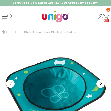
KREDİ KARTINA 9 TAKSİT AVANTAJI ( VADE FARKSIZ 2 TAKSİT )
0
Bblüv Arena Bebek Plaj Matı - Turkuaz