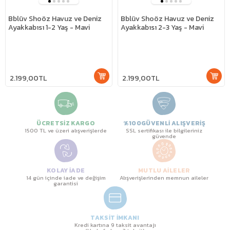
Bblüv Shoöz Havuz ve Deniz
Bblüv Shoöz Havuz ve Deniz
Ayakkabısı 1-2 Yaş - Mavi
Ayakkabısı 2-3 Yaş - Mavi
2.199,00TL
2.199,00TL
ÜCRETSİZ KARGO
%100GÜVENLİ ALIŞVERİŞ
1500 TL ve üzeri alışverişlerde
SSL sertifikası ile bilgileriniz
güvende
KOLAY İADE
MUTLU AİLELER
14 gün içinde iade ve değişim
Alışverişlerinden memnun aileler
garantisi
TAKSİT İMKANI
Kredi kartına 9 taksit avantajı