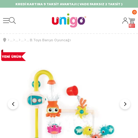
KREDİ KARTINA 9 TAKSİT AVANTAJI ( VADE FARKSIZ 2 TAKSİT )
0
B.Toys Banyo Oyuncağı