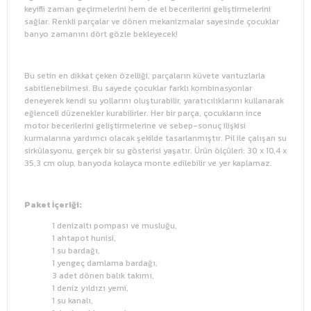
keyifli zaman geçirmelerini hem de el becerilerini geliştirmelerini
sağlar. Renkli parçalar ve dönen mekanizmalar sayesinde çocuklar
banyo zamanını dört gözle bekleyecek!
Bu setin en dikkat çeken özelliği, parçaların küvete vantuzlarla
sabitlenebilmesi. Bu sayede çocuklar farklı kombinasyonlar
deneyerek kendi su yollarını oluşturabilir, yaratıcılıklarını kullanarak
eğlenceli düzenekler kurabilirler. Her bir parça, çocukların ince
motor becerilerini geliştirmelerine ve sebep-sonuç ilişkisi
kurmalarına yardımcı olacak şekilde tasarlanmıştır. Pil ile çalışan su
sirkülasyonu, gerçek bir su gösterisi yaşatır. Ürün ölçüleri: 30 x 10,4 x
35,3 cm olup, banyoda kolayca monte edilebilir ve yer kaplamaz.
Paket İçeriği:
1 denizaltı pompası ve musluğu,
1 ahtapot hunisi,
1 su bardağı,
1 yengeç damlama bardağı,
3 adet dönen balık takımı,
1 deniz yıldızı yemi,
1 su kanalı,