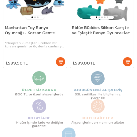
Manhattan Toy Banyo
Bblüv Büddies Silikon Karıştır
Oyuncağı - Korsan Gemisi
ve Eşleştir Banyo Oyuncakları
*Neopren kumaştan üretilen bir
korsan gemisi ve üç deniz canlısı yer
alır.
1.599,90TL
1.599,00TL
ÜCRETSİZ KARGO
%100GÜVENLİ ALIŞVERİŞ
1500 TL ve üzeri alışverişlerde
SSL sertifikası ile bilgileriniz
güvende
KOLAY İADE
MUTLU AİLELER
14 gün içinde iade ve değişim
Alışverişlerinden memnun aileler
garantisi