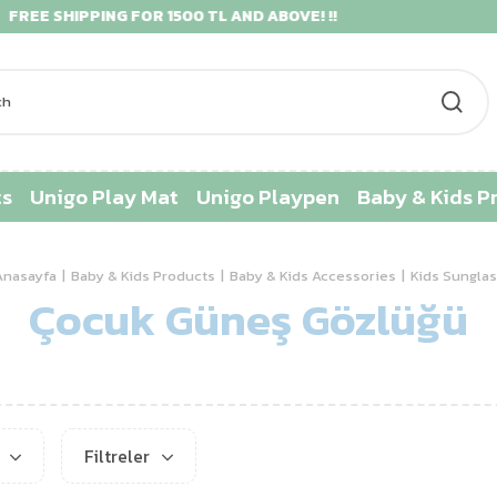
AND ABOVE! !!
9 INSTALLMENTS FOR CR
ts
Unigo Play Mat
Unigo Playpen
Baby & Kids P
Anasayfa
Baby & Kids Products
Baby & Kids Accessories
Kids Sungla
Çocuk Güneş Gözlüğü
ı
Filtreler